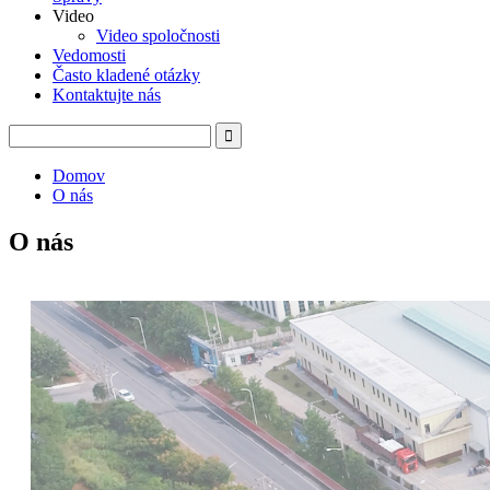
Video
Video spoločnosti
Vedomosti
Často kladené otázky
Kontaktujte nás
Domov
O nás
O nás