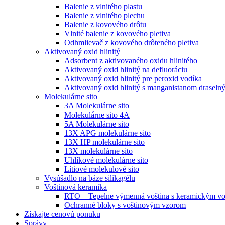
Balenie z vlnitého plastu
Balenie z vlnitého plechu
Balenie z kovového drôtu
Vlnité balenie z kovového pletiva
Odhmlievač z kovového drôteného pletiva
Aktivovaný oxid hlinitý
Adsorbent z aktivovaného oxidu hlinitého
Aktivovaný oxid hlinitý na defluoráciu
Aktivovaný oxid hlinitý pre peroxid vodíka
Aktivovaný oxid hlinitý s manganistanom draseln
Molekulárne sito
3A Molekulárne sito
Molekulárne sito 4A
5A Molekulárne sito
13X APG molekulárne sito
13X HP molekulárne sito
13X molekulárne sito
Uhlíkové molekulárne sito
Lítiové molekulové sito
Vysúšadlo na báze silikagélu
Voštinová keramika
RTO – Tepelne výmenná voština s keramickým v
Ochranné bloky s voštinovým vzorom
Získajte cenovú ponuku
Správy