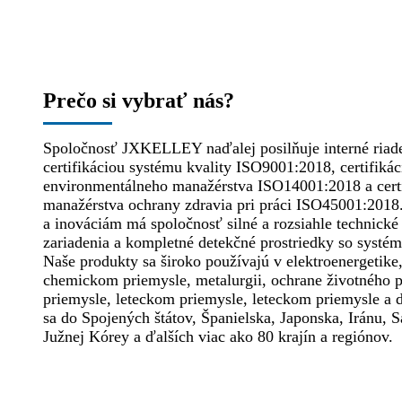
Prečo si vybrať nás?
Spoločnosť JXKELLEY naďalej posilňuje interné riade
certifikáciou systému kvality ISO9001:2018, certifiká
environmentálneho manažérstva ISO14001:2018 a cert
manažérstva ochrany zdravia pri práci ISO45001:201
a inováciám má spoločnosť silné a rozsiahle technick
zariadenia a kompletné detekčné prostriedky so systé
Naše produkty sa široko používajú v elektroenergetike
chemickom priemysle, metalurgii, ochrane životného p
priemysle, leteckom priemysle, leteckom priemysle a 
sa do Spojených štátov, Španielska, Japonska, Iránu,
Južnej Kórey a ďalších viac ako 80 krajín a regiónov.