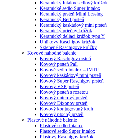
Keramický Intalox sedlový krúžok
Keramické sedlo Super Intalox
Keramický prsteň Mimi Lessing
Keramický Berl prsteň
Keramický kaskádový mini prsteň
Keramický priečny krúžok
Keramický deliaci krúžok typu Y
Uhlíkový Raschigov krúžok
Sklenené Raschigove krúžky
Kovové náhodné balenie
Kovový Raschigov prsteň
Kovový prsteň Pall
Kovové sedlo Intalox – IMTP
Kovový kaskádový mini prsteň
Kovový Super Raschigov prsteň
Kovový VSP prsteň
Kovový prsteň s rozetou
Kovový nuterový prsteň
Kovový Dixonov prsteň
Kovový konjugovaný kruh
Kovový plochý prsteň
Plastové náhodné balenie
Plastové sedlo Intalox
Plastové sedlo Super Intalox
Plastový Raschigov krúžok