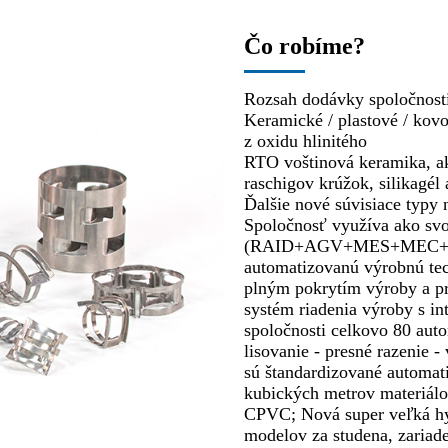
Čo robíme?
Rozsah dodávky spoločnos
Keramické / plastové / kov
z oxidu hlinitého
RTO voštinová keramika, ak
raschigov krúžok, silikagél 
Ďalšie nové súvisiace typy 
Spoločnosť využíva ako svo
(RAID+AGV+MES+MEC+WMS
automatizovanú výrobnú te
plným pokrytím výroby a p
systém riadenia výroby s in
spoločnosti celkovo 80 auto
lisovanie - presné razenie -
sú štandardizované automat
kubických metrov materiálo
CPVC; Nová super veľká hydr
modelov za studena, zariad