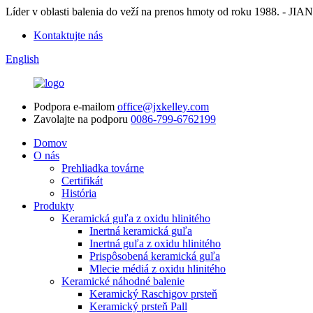
Líder v oblasti balenia do veží na prenos hmoty od roku 198
Kontaktujte nás
English
Podpora e-mailom
office@jxkelley.com
Zavolajte na podporu
0086-799-6762199
Domov
O nás
Prehliadka továrne
Certifikát
História
Produkty
Keramická guľa z oxidu hlinitého
Inertná keramická guľa
Inertná guľa z oxidu hlinitého
Prispôsobená keramická guľa
Mlecie médiá z oxidu hlinitého
Keramické náhodné balenie
Keramický Raschigov prsteň
Keramický prsteň Pall