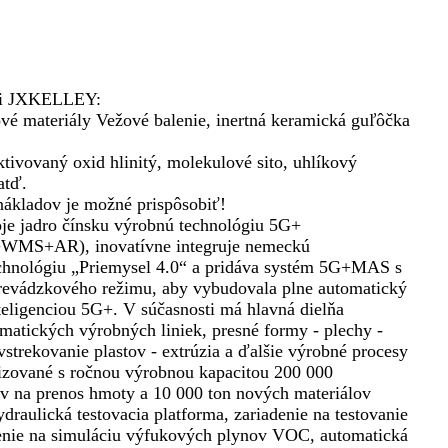
ti JXKELLEY:
ové materiály Vežové balenie, inertná keramická guľôčka
tivovaný oxid hlinitý, molekulové sito, uhlíkový
atď.
nákladov je možné prispôsobiť!
je jadro čínsku výrobnú technológiu 5G+
+AR), inovatívne integruje nemeckú
chnológiu „Priemysel 4.0“ a pridáva systém 5G+MAS s
revádzkového režimu, aby vybudovala plne automatický
teligenciou 5G+. V súčasnosti má hlavná dielňa
matických výrobných liniek, presné formy - plechy -
 vstrekovanie plastov - extrúzia a ďalšie výrobné procesy
izované s ročnou výrobnou kapacitou 200 000
v na prenos hmoty a 10 000 ton nových materiálov
aulická testovacia platforma, zariadenie na testovanie
enie na simuláciu výfukových plynov VOC, automatická