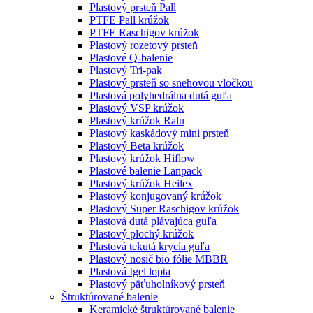
Plastový prsteň Pall
PTFE Pall krúžok
PTFE Raschigov krúžok
Plastový rozetový prsteň
Plastové Q-balenie
Plastový Tri-pak
Plastový prsteň so snehovou vločkou
Plastová polyhedrálna dutá guľa
Plastový VSP krúžok
Plastový krúžok Ralu
Plastový kaskádový mini prsteň
Plastový Beta krúžok
Plastový krúžok Hiflow
Plastové balenie Lanpack
Plastový krúžok Heilex
Plastový konjugovaný krúžok
Plastový Super Raschigov krúžok
Plastová dutá plávajúca guľa
Plastový plochý krúžok
Plastová tekutá krycia guľa
Plastový nosič bio fólie MBBR
Plastová Igel lopta
Plastový päťuholníkový prsteň
Štruktúrované balenie
Keramické štruktúrované balenie