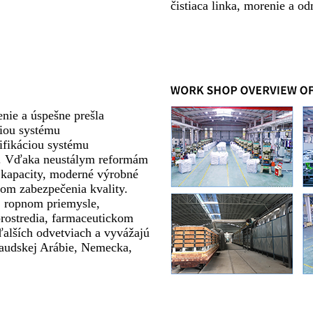
čistiaca linka, morenie a o
nie a úspešne prešla
ciou systému
ifikáciou systému
8. Vďaka neustálym reformám
é kapacity, moderné výrobné
mom zabezpečenia kvality.
, ropnom priemysle,
rostredia, farmaceutickom
ďalších odvetviach a vyvážajú
 Saudskej Arábie, Nemecka,