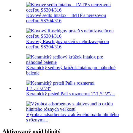
Kovové sedlo Intalox – IMTP s nerezovou
oceľou SS304/316
Kovový Raschigov prsteň s nehrdzavejúcou
oceľou SS304/316
Keramický sedlový krúžok Intalox pre náhodné
balenie
Keramický prsteň Pall s rozmermi 1″/1,5″/2″/...
Výrobca adsorbentov z aktívneho oxidu hlinitého
s rôznymi...
Aktivovaný oxid hlinitý