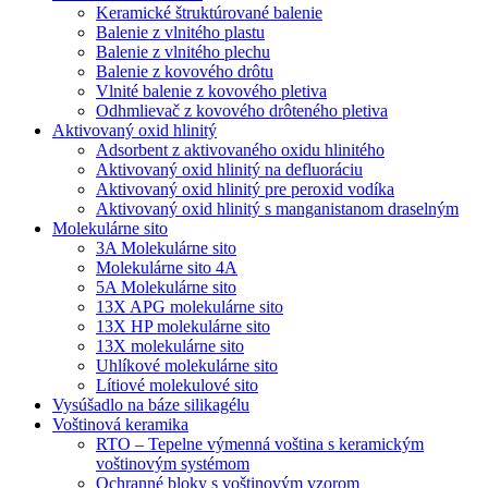
Keramické štruktúrované balenie
Balenie z vlnitého plastu
Balenie z vlnitého plechu
Balenie z kovového drôtu
Vlnité balenie z kovového pletiva
Odhmlievač z kovového drôteného pletiva
Aktivovaný oxid hlinitý
Adsorbent z aktivovaného oxidu hlinitého
Aktivovaný oxid hlinitý na defluoráciu
Aktivovaný oxid hlinitý pre peroxid vodíka
Aktivovaný oxid hlinitý s manganistanom draselným
Molekulárne sito
3A Molekulárne sito
Molekulárne sito 4A
5A Molekulárne sito
13X APG molekulárne sito
13X HP molekulárne sito
13X molekulárne sito
Uhlíkové molekulárne sito
Lítiové molekulové sito
Vysúšadlo na báze silikagélu
Voštinová keramika
RTO – Tepelne výmenná voština s keramickým
voštinovým systémom
Ochranné bloky s voštinovým vzorom