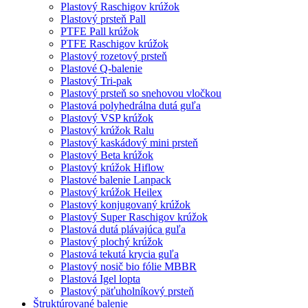
Plastový Raschigov krúžok
Plastový prsteň Pall
PTFE Pall krúžok
PTFE Raschigov krúžok
Plastový rozetový prsteň
Plastové Q-balenie
Plastový Tri-pak
Plastový prsteň so snehovou vločkou
Plastová polyhedrálna dutá guľa
Plastový VSP krúžok
Plastový krúžok Ralu
Plastový kaskádový mini prsteň
Plastový Beta krúžok
Plastový krúžok Hiflow
Plastové balenie Lanpack
Plastový krúžok Heilex
Plastový konjugovaný krúžok
Plastový Super Raschigov krúžok
Plastová dutá plávajúca guľa
Plastový plochý krúžok
Plastová tekutá krycia guľa
Plastový nosič bio fólie MBBR
Plastová Igel lopta
Plastový päťuholníkový prsteň
Štruktúrované balenie