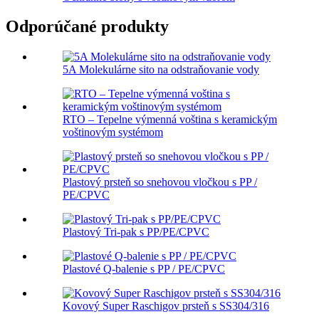
Odporúčané produkty
5A Molekulárne sito na odstraňovanie vody
RTO – Tepelne výmenná voština s keramickým
voštinovým systémom
Plastový prsteň so snehovou vločkou s PP /
PE/CPVC
Plastový Tri-pak s PP/PE/CPVC
Plastové Q-balenie s PP / PE/CPVC
Kovový Super Raschigov prsteň s SS304/316