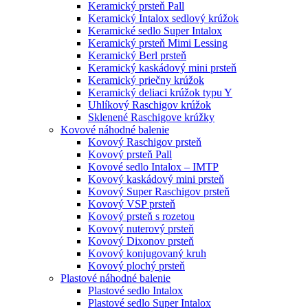
Keramický prsteň Pall
Keramický Intalox sedlový krúžok
Keramické sedlo Super Intalox
Keramický prsteň Mimi Lessing
Keramický Berl prsteň
Keramický kaskádový mini prsteň
Keramický priečny krúžok
Keramický deliaci krúžok typu Y
Uhlíkový Raschigov krúžok
Sklenené Raschigove krúžky
Kovové náhodné balenie
Kovový Raschigov prsteň
Kovový prsteň Pall
Kovové sedlo Intalox – IMTP
Kovový kaskádový mini prsteň
Kovový Super Raschigov prsteň
Kovový VSP prsteň
Kovový prsteň s rozetou
Kovový nuterový prsteň
Kovový Dixonov prsteň
Kovový konjugovaný kruh
Kovový plochý prsteň
Plastové náhodné balenie
Plastové sedlo Intalox
Plastové sedlo Super Intalox