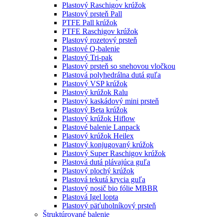
Plastový Raschigov krúžok
Plastový prsteň Pall
PTFE Pall krúžok
PTFE Raschigov krúžok
Plastový rozetový prsteň
Plastové Q-balenie
Plastový Tri-pak
Plastový prsteň so snehovou vločkou
Plastová polyhedrálna dutá guľa
Plastový VSP krúžok
Plastový krúžok Ralu
Plastový kaskádový mini prsteň
Plastový Beta krúžok
Plastový krúžok Hiflow
Plastové balenie Lanpack
Plastový krúžok Heilex
Plastový konjugovaný krúžok
Plastový Super Raschigov krúžok
Plastová dutá plávajúca guľa
Plastový plochý krúžok
Plastová tekutá krycia guľa
Plastový nosič bio fólie MBBR
Plastová Igel lopta
Plastový päťuholníkový prsteň
Štruktúrované balenie