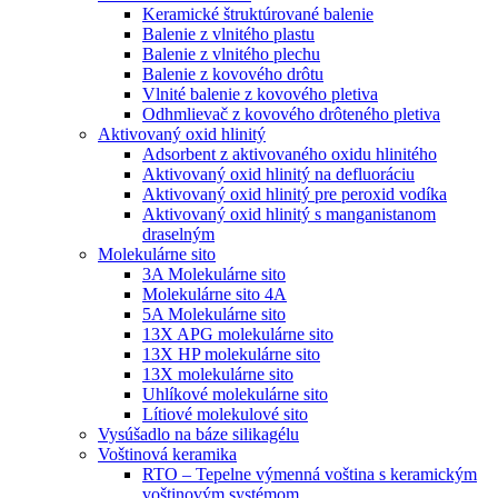
Keramické štruktúrované balenie
Balenie z vlnitého plastu
Balenie z vlnitého plechu
Balenie z kovového drôtu
Vlnité balenie z kovového pletiva
Odhmlievač z kovového drôteného pletiva
Aktivovaný oxid hlinitý
Adsorbent z aktivovaného oxidu hlinitého
Aktivovaný oxid hlinitý na defluoráciu
Aktivovaný oxid hlinitý pre peroxid vodíka
Aktivovaný oxid hlinitý s manganistanom
draselným
Molekulárne sito
3A Molekulárne sito
Molekulárne sito 4A
5A Molekulárne sito
13X APG molekulárne sito
13X HP molekulárne sito
13X molekulárne sito
Uhlíkové molekulárne sito
Lítiové molekulové sito
Vysúšadlo na báze silikagélu
Voštinová keramika
RTO – Tepelne výmenná voština s keramickým
voštinovým systémom