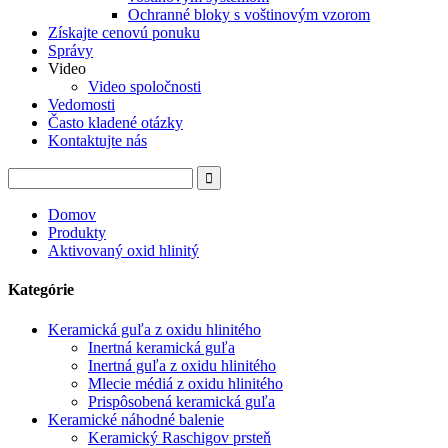
Ochranné bloky s voštinovým vzorom
Získajte cenovú ponuku
Správy
Video
Video spoločnosti
Vedomosti
Často kladené otázky
Kontaktujte nás
Domov
Produkty
Aktivovaný oxid hlinitý
Kategórie
Keramická guľa z oxidu hlinitého
Inertná keramická guľa
Inertná guľa z oxidu hlinitého
Mlecie médiá z oxidu hlinitého
Prispôsobená keramická guľa
Keramické náhodné balenie
Keramický Raschigov prsteň