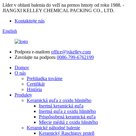
Líder v oblasti balenia do veží na prenos hmoty od roku 1988. -
JIANGXI KELLEY CHEMICAL PACKING CO., LTD.
Kontaktujte nás
English
Podpora e-mailom
office@jxkelley.com
Zavolajte na podporu
0086-799-6762199
Domov
O nás
Prehliadka továrne
Certifikát
História
Produkty
Keramická guľa z oxidu hlinitého
Inertná keramická guľa
Inertná guľa z oxidu hlinitého
Prispôsobená keramická guľa
Mlecie médiá z oxidu hlinitého
Keramické náhodné balenie
Keramický Raschigov prsteň