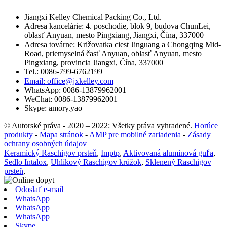
Jiangxi Kelley Chemical Packing Co., Ltd.
Adresa kancelárie: 4. poschodie, blok 9, budova ChunLei,
oblasť Anyuan, mesto Pingxiang, Jiangxi, Čína, 337000
Adresa továrne: Križovatka ciest Jinguang a Chongqing Mid-
Road, priemyselná časť Anyuan, oblasť Anyuan, mesto
Pingxiang, provincia Jiangxi, Čína, 337000
Tel.: 0086-799-6762199
Email: office@jxkelley.com
WhatsApp: 0086-13879962001
WeChat: 0086-13879962001
Skype: amory.yao
© Autorské práva - 2020 – 2022: Všetky práva vyhradené.
Horúce
produkty
-
Mapa stránok
-
AMP pre mobilné zariadenia
-
Zásady
ochrany osobných údajov
Keramický Raschigov prsteň
,
Imptp
,
Aktivovaná aluminová guľa
,
Sedlo Intalox
,
Uhlíkový Raschigov krúžok
,
Sklenený Raschigov
prsteň
,
Odoslať e-mail
WhatsApp
WhatsApp
WhatsApp
Skype