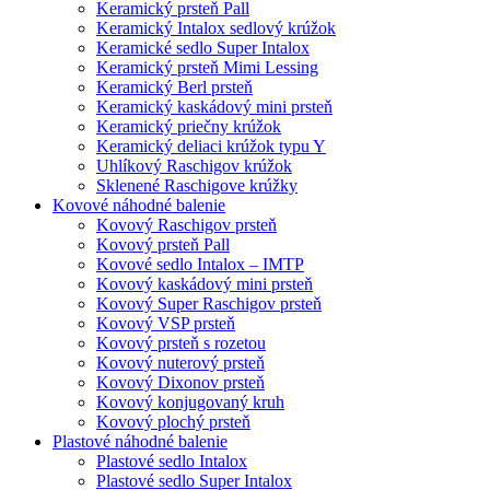
Keramický prsteň Pall
Keramický Intalox sedlový krúžok
Keramické sedlo Super Intalox
Keramický prsteň Mimi Lessing
Keramický Berl prsteň
Keramický kaskádový mini prsteň
Keramický priečny krúžok
Keramický deliaci krúžok typu Y
Uhlíkový Raschigov krúžok
Sklenené Raschigove krúžky
Kovové náhodné balenie
Kovový Raschigov prsteň
Kovový prsteň Pall
Kovové sedlo Intalox – IMTP
Kovový kaskádový mini prsteň
Kovový Super Raschigov prsteň
Kovový VSP prsteň
Kovový prsteň s rozetou
Kovový nuterový prsteň
Kovový Dixonov prsteň
Kovový konjugovaný kruh
Kovový plochý prsteň
Plastové náhodné balenie
Plastové sedlo Intalox
Plastové sedlo Super Intalox