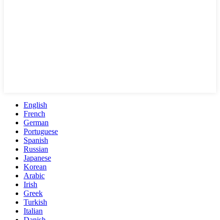
English
French
German
Portuguese
Spanish
Russian
Japanese
Korean
Arabic
Irish
Greek
Turkish
Italian
Danish