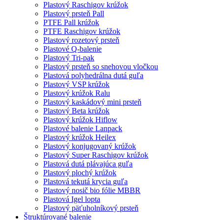
Plastový Raschigov krúžok
Plastový prsteň Pall
PTFE Pall krúžok
PTFE Raschigov krúžok
Plastový rozetový prsteň
Plastové Q-balenie
Plastový Tri-pak
Plastový prsteň so snehovou vločkou
Plastová polyhedrálna dutá guľa
Plastový VSP krúžok
Plastový krúžok Ralu
Plastový kaskádový mini prsteň
Plastový Beta krúžok
Plastový krúžok Hiflow
Plastové balenie Lanpack
Plastový krúžok Heilex
Plastový konjugovaný krúžok
Plastový Super Raschigov krúžok
Plastová dutá plávajúca guľa
Plastový plochý krúžok
Plastová tekutá krycia guľa
Plastový nosič bio fólie MBBR
Plastová Igel lopta
Plastový päťuholníkový prsteň
Štruktúrované balenie