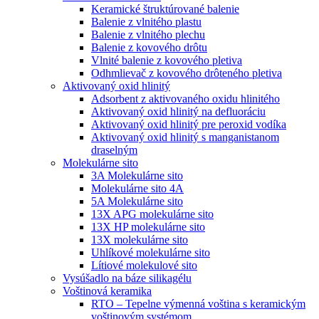
Keramické štruktúrované balenie
Balenie z vlnitého plastu
Balenie z vlnitého plechu
Balenie z kovového drôtu
Vlnité balenie z kovového pletiva
Odhmlievač z kovového drôteného pletiva
Aktivovaný oxid hlinitý
Adsorbent z aktivovaného oxidu hlinitého
Aktivovaný oxid hlinitý na defluoráciu
Aktivovaný oxid hlinitý pre peroxid vodíka
Aktivovaný oxid hlinitý s manganistanom
draselným
Molekulárne sito
3A Molekulárne sito
Molekulárne sito 4A
5A Molekulárne sito
13X APG molekulárne sito
13X HP molekulárne sito
13X molekulárne sito
Uhlíkové molekulárne sito
Lítiové molekulové sito
Vysúšadlo na báze silikagélu
Voštinová keramika
RTO – Tepelne výmenná voština s keramickým
voštinovým systémom