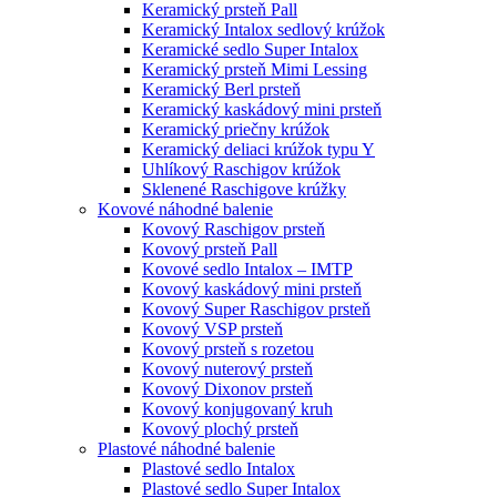
Keramický prsteň Pall
Keramický Intalox sedlový krúžok
Keramické sedlo Super Intalox
Keramický prsteň Mimi Lessing
Keramický Berl prsteň
Keramický kaskádový mini prsteň
Keramický priečny krúžok
Keramický deliaci krúžok typu Y
Uhlíkový Raschigov krúžok
Sklenené Raschigove krúžky
Kovové náhodné balenie
Kovový Raschigov prsteň
Kovový prsteň Pall
Kovové sedlo Intalox – IMTP
Kovový kaskádový mini prsteň
Kovový Super Raschigov prsteň
Kovový VSP prsteň
Kovový prsteň s rozetou
Kovový nuterový prsteň
Kovový Dixonov prsteň
Kovový konjugovaný kruh
Kovový plochý prsteň
Plastové náhodné balenie
Plastové sedlo Intalox
Plastové sedlo Super Intalox