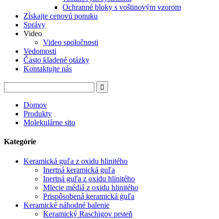
Ochranné bloky s voštinovým vzorom
Získajte cenovú ponuku
Správy
Video
Video spoločnosti
Vedomosti
Často kladené otázky
Kontaktujte nás
Domov
Produkty
Molekulárne sito
Kategórie
Keramická guľa z oxidu hlinitého
Inertná keramická guľa
Inertná guľa z oxidu hlinitého
Mlecie médiá z oxidu hlinitého
Prispôsobená keramická guľa
Keramické náhodné balenie
Keramický Raschigov prsteň