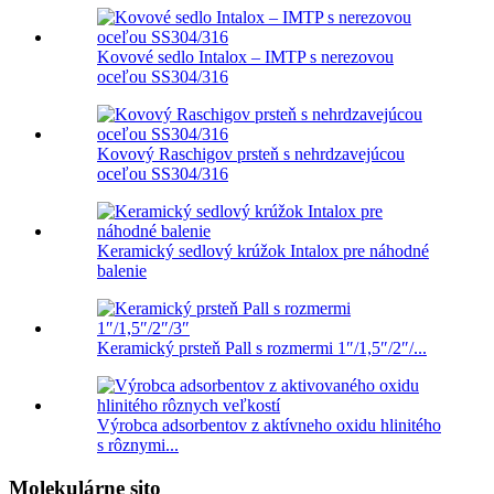
Kovové sedlo Intalox – IMTP s nerezovou
oceľou SS304/316
Kovový Raschigov prsteň s nehrdzavejúcou
oceľou SS304/316
Keramický sedlový krúžok Intalox pre náhodné
balenie
Keramický prsteň Pall s rozmermi 1″/1,5″/2″/...
Výrobca adsorbentov z aktívneho oxidu hlinitého
s rôznymi...
Molekulárne sito