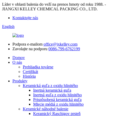
Líder v oblasti balenia do veží na prenos hmoty od roku 1988. -
JIANGXI KELLEY CHEMICAL PACKING CO., LTD.
Kontaktujte nás
English
Podpora e-mailom
office@jxkelley.com
Zavolajte na podporu
0086-799-6762199
Domov
O nás
Prehliadka továrne
Certifikát
História
Produkty
Keramická guľa z oxidu hlinitého
Inertná keramická guľa
Inertná guľa z oxidu hlinitého
Prispôsobená keramická guľa
Mlecie médiá z oxidu hlinitého
Keramické náhodné balenie
Keramický Raschigov prsteň