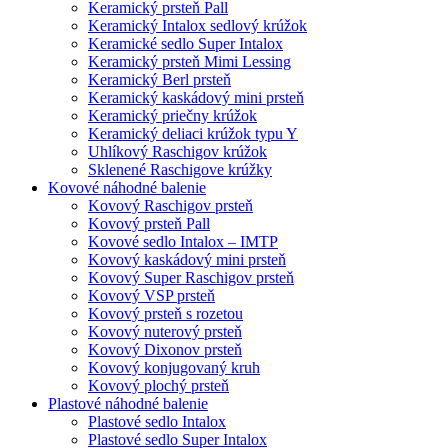
Keramický prsteň Pall
Keramický Intalox sedlový krúžok
Keramické sedlo Super Intalox
Keramický prsteň Mimi Lessing
Keramický Berl prsteň
Keramický kaskádový mini prsteň
Keramický priečny krúžok
Keramický deliaci krúžok typu Y
Uhlíkový Raschigov krúžok
Sklenené Raschigove krúžky
Kovové náhodné balenie
Kovový Raschigov prsteň
Kovový prsteň Pall
Kovové sedlo Intalox – IMTP
Kovový kaskádový mini prsteň
Kovový Super Raschigov prsteň
Kovový VSP prsteň
Kovový prsteň s rozetou
Kovový nuterový prsteň
Kovový Dixonov prsteň
Kovový konjugovaný kruh
Kovový plochý prsteň
Plastové náhodné balenie
Plastové sedlo Intalox
Plastové sedlo Super Intalox