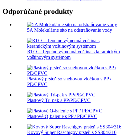
Odporúčané produkty
5A Molekulárne sito na odstraňovanie vody
RTO – Tepelne výmenná voština s keramickým
voštinovým systémom
Plastový prsteň so snehovou vločkou s PP /
PE/CPVC
Plastový Tri-pak s PP/PE/CPVC
Plastové Q-balenie s PP / PE/CPVC
Kovový Super Raschigov prsteň s SS304/316