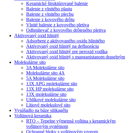
Keramické štruktúrované balenie
Balenie z vlnitého plastu
Balenie z vlnitého plechu
Balenie z kovového drôtu
Vlnité balenie z kovového pletiva
Odhmlievač z kovového drôteného pletiva
Aktivovaný oxid hlinitý
Adsorbent z aktivovaného oxidu hlinitého
Aktivovaný oxid hlinitý na defluoráciu
Aktivovaný oxid hlinitý pre peroxid vodíka
Aktivovaný oxid hlinitý s manganistanom draselným
Molekulárne sito
3A Molekulárne sito
Molekulárne sito 4A
5A Molekulárne sito
13X APG molekulárne sito
13X HP molekulárne sito
13X molekulárne sito
Uhlíkové molekulárne sito
Lítiové molekulové sito
Vysúšadlo na báze silikagélu
Voštinová keramika
RTO – Tepelne výmenná voština s keramickým
voštinovým systémom
Ochranné bloky s voštinovým vzorom