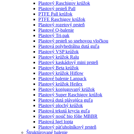
Plastový Raschigov krúžok
Plastový prsteň Pall
PTFE Pall krúžok
PTFE Raschigov krúžok
Plastový rozetový prsteň
Plastové Q-balenie
Plastový Tri-pak
Plastový prsteň so snehovou vločkou
Plastová polyhedrálna dutá guľa
Plastový VSP krúžok
Plastový krúžok Ralu
Plastový kaskádový mini prsteň
Plastový Beta krúžok
Plastový krúžok Hiflow
Plastové balenie Lanpack
Plastový krúžok Heilex
Plastový konjugovaný krúžok
Plastový Super Raschigov krúžok
Plastová dutá plávajúca guľa
Plastový plochý krúžok
Plastová tekutá krycia guľa
Plastový nosič bio fólie MBBR
Plastová Igel lopta
Plastový päťuholníkový prsteň
Štruktúrované balenie