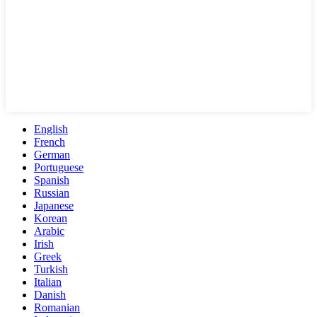
English
French
German
Portuguese
Spanish
Russian
Japanese
Korean
Arabic
Irish
Greek
Turkish
Italian
Danish
Romanian