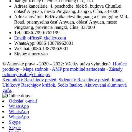
Jiangxi Kelley Chemical Packing Co., Ltd.
Adresa kancelárie: 4. poschodie, blok 9, budova ChunLei,
oblasť Anyuan, mesto Pingxiang, Jiangxi, Čína, 337000
Adresa továrne: Križovatka ciest Jinguang a Chongqing Mid-
Road, priemyselná časť Anyuan, oblasť Anyuan, mesto
Pingxiang, provincia Jiangxi, Čína, 337000
Tel.: 0086-799-6762199
Email: office@jxkelley.com
WhatsApp: 0086-13879962001
WeChat: 0086-13879962001
Skype: amory.yao
© Autorské práva - 2020 – 2022: Všetky práva vyhradené.
Horúce
produkty
-
Mapa stránok
-
AMP pre mobilné zariadenia
-
Zásady
ochrany osobných údajov
Keramický Raschigov prsteň
,
Sklenený Raschigov prsteň
,
Imptp
,
Uhlíkový Raschigov krúžok
,
Sedlo Intalox
,
Aktivovaná aluminová
guľa
,
Odoslať e-mail
WhatsApp
WhatsApp
WhatsApp
Skype
Skype