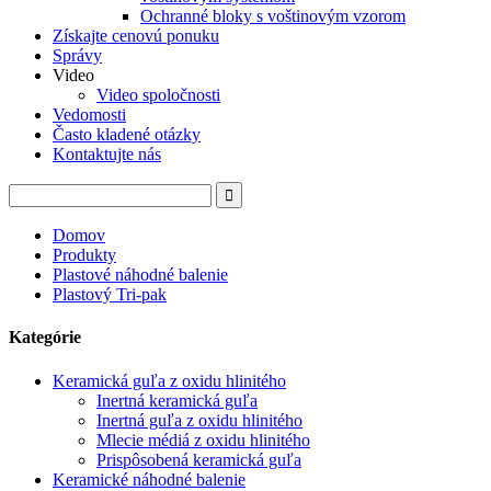
Ochranné bloky s voštinovým vzorom
Získajte cenovú ponuku
Správy
Video
Video spoločnosti
Vedomosti
Často kladené otázky
Kontaktujte nás
Domov
Produkty
Plastové náhodné balenie
Plastový Tri-pak
Kategórie
Keramická guľa z oxidu hlinitého
Inertná keramická guľa
Inertná guľa z oxidu hlinitého
Mlecie médiá z oxidu hlinitého
Prispôsobená keramická guľa
Keramické náhodné balenie