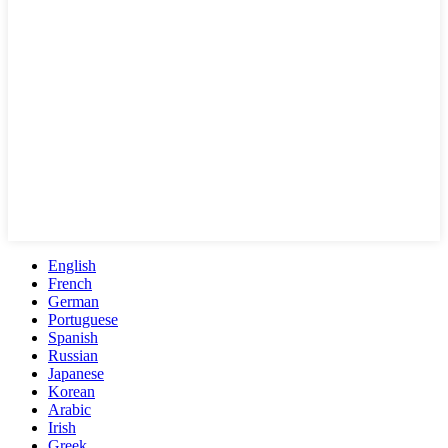
English
French
German
Portuguese
Spanish
Russian
Japanese
Korean
Arabic
Irish
Greek