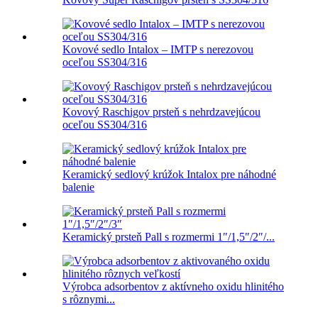
Kovové sedlo Intalox – IMTP s nerezovou
oceľou SS304/316
Kovový Raschigov prsteň s nehrdzavejúcou
oceľou SS304/316
Keramický sedlový krúžok Intalox pre náhodné
balenie
Keramický prsteň Pall s rozmermi 1″/1,5″/2″/...
Výrobca adsorbentov z aktívneho oxidu hlinitého
s rôznymi...