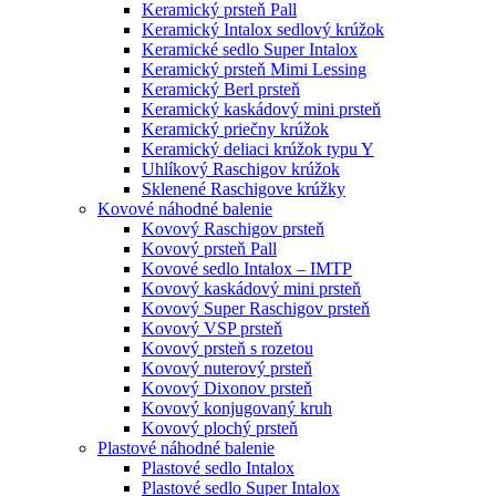
Keramický prsteň Pall
Keramický Intalox sedlový krúžok
Keramické sedlo Super Intalox
Keramický prsteň Mimi Lessing
Keramický Berl prsteň
Keramický kaskádový mini prsteň
Keramický priečny krúžok
Keramický deliaci krúžok typu Y
Uhlíkový Raschigov krúžok
Sklenené Raschigove krúžky
Kovové náhodné balenie
Kovový Raschigov prsteň
Kovový prsteň Pall
Kovové sedlo Intalox – IMTP
Kovový kaskádový mini prsteň
Kovový Super Raschigov prsteň
Kovový VSP prsteň
Kovový prsteň s rozetou
Kovový nuterový prsteň
Kovový Dixonov prsteň
Kovový konjugovaný kruh
Kovový plochý prsteň
Plastové náhodné balenie
Plastové sedlo Intalox
Plastové sedlo Super Intalox