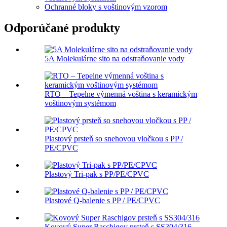
Ochranné bloky s voštinovým vzorom
Odporúčané produkty
5A Molekulárne sito na odstraňovanie vody
RTO – Tepelne výmenná voština s keramickým
voštinovým systémom
Plastový prsteň so snehovou vločkou s PP /
PE/CPVC
Plastový Tri-pak s PP/PE/CPVC
Plastové Q-balenie s PP / PE/CPVC
Kovový Super Raschigov prsteň s SS304/316