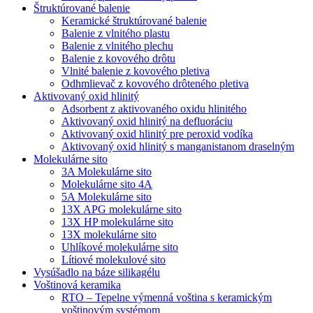
Štruktúrované balenie
Keramické štruktúrované balenie
Balenie z vlnitého plastu
Balenie z vlnitého plechu
Balenie z kovového drôtu
Vlnité balenie z kovového pletiva
Odhmlievač z kovového drôteného pletiva
Aktivovaný oxid hlinitý
Adsorbent z aktivovaného oxidu hlinitého
Aktivovaný oxid hlinitý na defluoráciu
Aktivovaný oxid hlinitý pre peroxid vodíka
Aktivovaný oxid hlinitý s manganistanom draselným
Molekulárne sito
3A Molekulárne sito
Molekulárne sito 4A
5A Molekulárne sito
13X APG molekulárne sito
13X HP molekulárne sito
13X molekulárne sito
Uhlíkové molekulárne sito
Lítiové molekulové sito
Vysúšadlo na báze silikagélu
Voštinová keramika
RTO – Tepelne výmenná voština s keramickým
voštinovým systémom