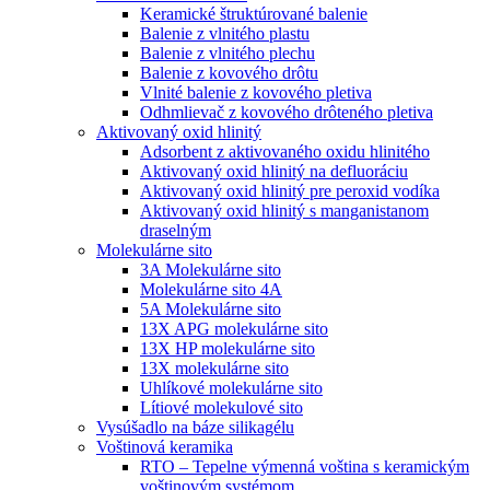
Keramické štruktúrované balenie
Balenie z vlnitého plastu
Balenie z vlnitého plechu
Balenie z kovového drôtu
Vlnité balenie z kovového pletiva
Odhmlievač z kovového drôteného pletiva
Aktivovaný oxid hlinitý
Adsorbent z aktivovaného oxidu hlinitého
Aktivovaný oxid hlinitý na defluoráciu
Aktivovaný oxid hlinitý pre peroxid vodíka
Aktivovaný oxid hlinitý s manganistanom
draselným
Molekulárne sito
3A Molekulárne sito
Molekulárne sito 4A
5A Molekulárne sito
13X APG molekulárne sito
13X HP molekulárne sito
13X molekulárne sito
Uhlíkové molekulárne sito
Lítiové molekulové sito
Vysúšadlo na báze silikagélu
Voštinová keramika
RTO – Tepelne výmenná voština s keramickým
voštinovým systémom