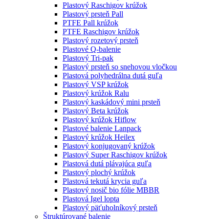
Plastový Raschigov krúžok
Plastový prsteň Pall
PTFE Pall krúžok
PTFE Raschigov krúžok
Plastový rozetový prsteň
Plastové Q-balenie
Plastový Tri-pak
Plastový prsteň so snehovou vločkou
Plastová polyhedrálna dutá guľa
Plastový VSP krúžok
Plastový krúžok Ralu
Plastový kaskádový mini prsteň
Plastový Beta krúžok
Plastový krúžok Hiflow
Plastové balenie Lanpack
Plastový krúžok Heilex
Plastový konjugovaný krúžok
Plastový Super Raschigov krúžok
Plastová dutá plávajúca guľa
Plastový plochý krúžok
Plastová tekutá krycia guľa
Plastový nosič bio fólie MBBR
Plastová Igel lopta
Plastový päťuholníkový prsteň
Štruktúrované balenie