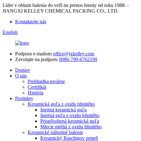
Líder v oblasti balenia do veží na prenos hmoty od roku 1988. -
JIANGXI KELLEY CHEMICAL PACKING CO., LTD.
Kontaktujte nás
English
Podpora e-mailom
office@jxkelley.com
Zavolajte na podporu
0086-799-6762199
Domov
O nás
Prehliadka továrne
Certifikát
História
Produkty
Keramická guľa z oxidu hlinitého
Inertná keramická guľa
Inertná guľa z oxidu hlinitého
Prispôsobená keramická guľa
Mlecie médiá z oxidu hlinitého
Keramické náhodné balenie
Keramický Raschigov prsteň