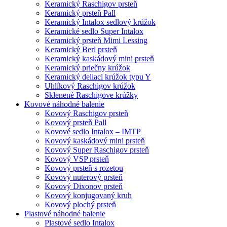
Keramický Raschigov prsteň
Keramický prsteň Pall
Keramický Intalox sedlový krúžok
Keramické sedlo Super Intalox
Keramický prsteň Mimi Lessing
Keramický Berl prsteň
Keramický kaskádový mini prsteň
Keramický priečny krúžok
Keramický deliaci krúžok typu Y
Uhlíkový Raschigov krúžok
Sklenené Raschigove krúžky
Kovové náhodné balenie
Kovový Raschigov prsteň
Kovový prsteň Pall
Kovové sedlo Intalox – IMTP
Kovový kaskádový mini prsteň
Kovový Super Raschigov prsteň
Kovový VSP prsteň
Kovový prsteň s rozetou
Kovový nuterový prsteň
Kovový Dixonov prsteň
Kovový konjugovaný kruh
Kovový plochý prsteň
Plastové náhodné balenie
Plastové sedlo Intalox