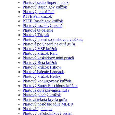
Plastové sedlo Super Intalox
Plastový Raschigov krúžok
Plastový prsteň Pall
PTFE Pall krúžok
PTFE Raschigov krúžok
Plastový rozetový prsteň
Plastové Q-balenie
Plastový Tri-pak
Plastový prsteň so snehovou vločkou
Plastová polyhedrálna dutá guľa
Plastový VSP krúžok
Plastový krúžok Ralu
Plastový kaskádový mini prsteň
Plastový Beta krúžok
Plastový krúžok Hiflow
Plastové balenie Lanpack
Plastový krúžok Heilex
Plastový konjugovaný krúžok
Plastový Super Raschigov krúžok
Plastová dutá plávajúca guľa
Plastový plochý krúžok
Plastová tekutá krycia guľa
Plastový nosič bio fólie MBBR
Plastová Igel lopta
Plastový päťuholníkový prsteň