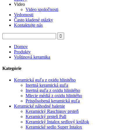
Video
Video spoločnosti
Vedomosti
Často kladené otázky
Kontaktujte nás
Domov
Produkty
Voštinová keramika
Kategórie
Keramická guľa z oxidu hlinitého
Inertná keramická guľa
Inertná guľa z oxidu hlinitého
Mlecie médiá z oxidu hlinitého
Prispôsobená keramická guľa
Keramické náhodné balenie
Keramický Raschigov prsteň
Keramický prsteň Pall
Keramický Intalox sedlový krúžok
Keramické sedlo Super Intalox