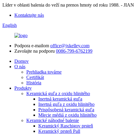
Líder v oblasti balenia do veží na prenos hmoty od roku 198
Kontaktujte nás
English
Podpora e-mailom
office@jxkelley.com
Zavolajte na podporu
0086-799-6762199
Domov
O nás
Prehliadka továrne
Certifikát
História
Produkty
Keramická guľa z oxidu hlinitého
Inertná keramická guľa
Inertná guľa z oxidu hlinitého
Prispôsobená keramická guľa
Mlecie médiá z oxidu hlinitého
Keramické náhodné balenie
Keramický Raschigov prsteň
Keramický prsteň Pall