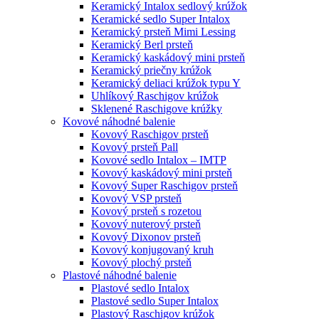
Keramický Intalox sedlový krúžok
Keramické sedlo Super Intalox
Keramický prsteň Mimi Lessing
Keramický Berl prsteň
Keramický kaskádový mini prsteň
Keramický priečny krúžok
Keramický deliaci krúžok typu Y
Uhlíkový Raschigov krúžok
Sklenené Raschigove krúžky
Kovové náhodné balenie
Kovový Raschigov prsteň
Kovový prsteň Pall
Kovové sedlo Intalox – IMTP
Kovový kaskádový mini prsteň
Kovový Super Raschigov prsteň
Kovový VSP prsteň
Kovový prsteň s rozetou
Kovový nuterový prsteň
Kovový Dixonov prsteň
Kovový konjugovaný kruh
Kovový plochý prsteň
Plastové náhodné balenie
Plastové sedlo Intalox
Plastové sedlo Super Intalox
Plastový Raschigov krúžok