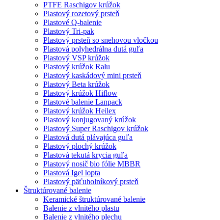
PTFE Raschigov krúžok
Plastový rozetový prsteň
Plastové Q-balenie
Plastový Tri-pak
Plastový prsteň so snehovou vločkou
Plastová polyhedrálna dutá guľa
Plastový VSP krúžok
Plastový krúžok Ralu
Plastový kaskádový mini prsteň
Plastový Beta krúžok
Plastový krúžok Hiflow
Plastové balenie Lanpack
Plastový krúžok Heilex
Plastový konjugovaný krúžok
Plastový Super Raschigov krúžok
Plastová dutá plávajúca guľa
Plastový plochý krúžok
Plastová tekutá krycia guľa
Plastový nosič bio fólie MBBR
Plastová Igel lopta
Plastový päťuholníkový prsteň
Štruktúrované balenie
Keramické štruktúrované balenie
Balenie z vlnitého plastu
Balenie z vlnitého plechu