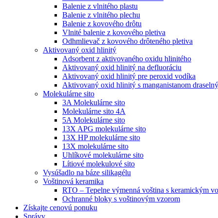
Balenie z vlnitého plastu
Balenie z vlnitého plechu
Balenie z kovového drôtu
Vlnité balenie z kovového pletiva
Odhmlievač z kovového drôteného pletiva
Aktivovaný oxid hlinitý
Adsorbent z aktivovaného oxidu hlinitého
Aktivovaný oxid hlinitý na defluoráciu
Aktivovaný oxid hlinitý pre peroxid vodíka
Aktivovaný oxid hlinitý s manganistanom draseln
Molekulárne sito
3A Molekulárne sito
Molekulárne sito 4A
5A Molekulárne sito
13X APG molekulárne sito
13X HP molekulárne sito
13X molekulárne sito
Uhlíkové molekulárne sito
Lítiové molekulové sito
Vysúšadlo na báze silikagélu
Voštinová keramika
RTO – Tepelne výmenná voština s keramickým v
Ochranné bloky s voštinovým vzorom
Získajte cenovú ponuku
Správy