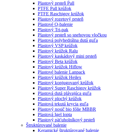
Plastový prsteň Pall
PTFE Pall krúžok
PTFE Raschigov krúžok
Plastový rozetový prsteň
Plastové Q-balenie
Plastový Tri-pak
Plastový prsteň so snehovou vločkou
Plastová polyhedrálna dutá guľa
Plastový VSP krúžok
Plastový krúžok Ralu
Plastový kaskádový mini prsteň
Plastový Beta krúžok
Plastový krúžok Hiflow
Plastové balenie Lanpack
Plastový krúžok Heilex
Plastový konjugovaný krúžok
Plastový Super Raschigov krúžok
Plastová dutá plávajúca guľa
Plastový plochý krúžok
Plastová tekutá krycia guľa
Plastový nosič bio fólie MBBR
Plastová Igel lopta
Plastový päťuholníkový prsteň
Štruktúrované balenie
Keramické štruktúrované balenie