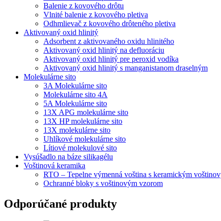
Balenie z kovového drôtu
Vlnité balenie z kovového pletiva
Odhmlievač z kovového drôteného pletiva
Aktivovaný oxid hlinitý
Adsorbent z aktivovaného oxidu hlinitého
Aktivovaný oxid hlinitý na defluoráciu
Aktivovaný oxid hlinitý pre peroxid vodíka
Aktivovaný oxid hlinitý s manganistanom draselným
Molekulárne sito
3A Molekulárne sito
Molekulárne sito 4A
5A Molekulárne sito
13X APG molekulárne sito
13X HP molekulárne sito
13X molekulárne sito
Uhlíkové molekulárne sito
Lítiové molekulové sito
Vysúšadlo na báze silikagélu
Voštinová keramika
RTO – Tepelne výmenná voština s keramickým voštino
Ochranné bloky s voštinovým vzorom
Odporúčané produkty