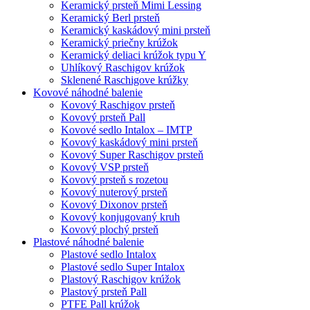
Keramický prsteň Mimi Lessing
Keramický Berl prsteň
Keramický kaskádový mini prsteň
Keramický priečny krúžok
Keramický deliaci krúžok typu Y
Uhlíkový Raschigov krúžok
Sklenené Raschigove krúžky
Kovové náhodné balenie
Kovový Raschigov prsteň
Kovový prsteň Pall
Kovové sedlo Intalox – IMTP
Kovový kaskádový mini prsteň
Kovový Super Raschigov prsteň
Kovový VSP prsteň
Kovový prsteň s rozetou
Kovový nuterový prsteň
Kovový Dixonov prsteň
Kovový konjugovaný kruh
Kovový plochý prsteň
Plastové náhodné balenie
Plastové sedlo Intalox
Plastové sedlo Super Intalox
Plastový Raschigov krúžok
Plastový prsteň Pall
PTFE Pall krúžok