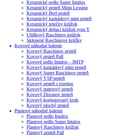
Keramické sedlo Super Intalox
Keramický prsteň Mimi Lessing
Keramický Berl prsteň
Keramický kaskádový mini prsteň
Keramický priečny krúžok
Keramický deliaci krúžok typu Y
Uhlíkový Raschigov krúžok
Sklenené Raschigove krúžky
Kovové náhodné balenie
Kovový Raschigov prsteň
Kovový prsteň Pall
Kovové sedlo Intalox – IMTP
Kovový kaskádový mini prsteň
Kovový Super Raschigov prsteň
Kovový VSP prsteň
Kovový prsteň s rozetou
Kovový nuterový prsteň
Kovový Dixonov prsteň
Kovový konjugovaný kruh
Kovový plochý prsteň
Plastové náhodné balenie
Plastové sedlo Intalox
Plastové sedlo Super Intalox
Plastový Raschigov krúžok
Plastový prsteň Pall