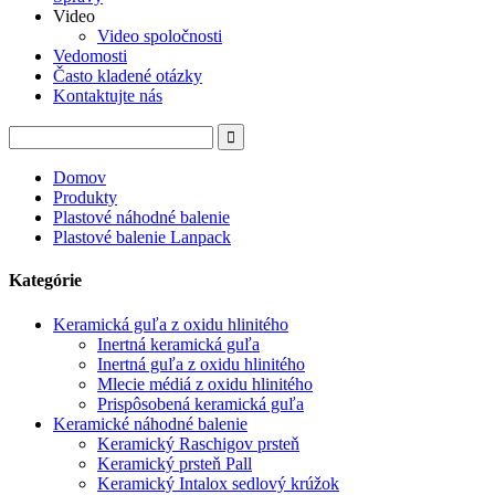
Video
Video spoločnosti
Vedomosti
Často kladené otázky
Kontaktujte nás
Domov
Produkty
Plastové náhodné balenie
Plastové balenie Lanpack
Kategórie
Keramická guľa z oxidu hlinitého
Inertná keramická guľa
Inertná guľa z oxidu hlinitého
Mlecie médiá z oxidu hlinitého
Prispôsobená keramická guľa
Keramické náhodné balenie
Keramický Raschigov prsteň
Keramický prsteň Pall
Keramický Intalox sedlový krúžok