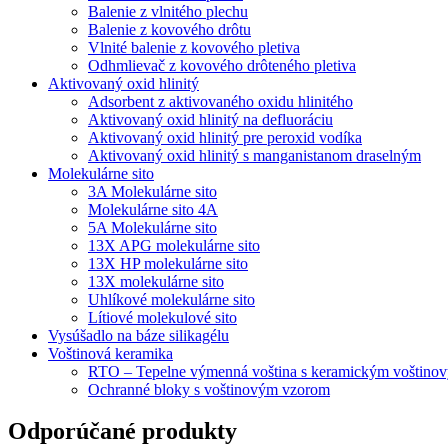
Balenie z vlnitého plechu
Balenie z kovového drôtu
Vlnité balenie z kovového pletiva
Odhmlievač z kovového drôteného pletiva
Aktivovaný oxid hlinitý
Adsorbent z aktivovaného oxidu hlinitého
Aktivovaný oxid hlinitý na defluoráciu
Aktivovaný oxid hlinitý pre peroxid vodíka
Aktivovaný oxid hlinitý s manganistanom draselným
Molekulárne sito
3A Molekulárne sito
Molekulárne sito 4A
5A Molekulárne sito
13X APG molekulárne sito
13X HP molekulárne sito
13X molekulárne sito
Uhlíkové molekulárne sito
Lítiové molekulové sito
Vysúšadlo na báze silikagélu
Voštinová keramika
RTO – Tepelne výmenná voština s keramickým voštino
Ochranné bloky s voštinovým vzorom
Odporúčané produkty