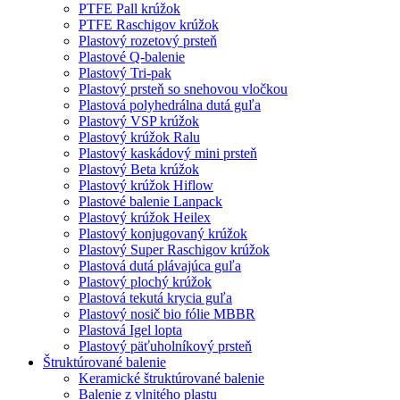
PTFE Pall krúžok
PTFE Raschigov krúžok
Plastový rozetový prsteň
Plastové Q-balenie
Plastový Tri-pak
Plastový prsteň so snehovou vločkou
Plastová polyhedrálna dutá guľa
Plastový VSP krúžok
Plastový krúžok Ralu
Plastový kaskádový mini prsteň
Plastový Beta krúžok
Plastový krúžok Hiflow
Plastové balenie Lanpack
Plastový krúžok Heilex
Plastový konjugovaný krúžok
Plastový Super Raschigov krúžok
Plastová dutá plávajúca guľa
Plastový plochý krúžok
Plastová tekutá krycia guľa
Plastový nosič bio fólie MBBR
Plastová Igel lopta
Plastový päťuholníkový prsteň
Štruktúrované balenie
Keramické štruktúrované balenie
Balenie z vlnitého plastu