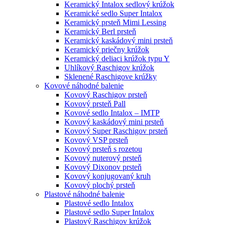
Keramický Intalox sedlový krúžok
Keramické sedlo Super Intalox
Keramický prsteň Mimi Lessing
Keramický Berl prsteň
Keramický kaskádový mini prsteň
Keramický priečny krúžok
Keramický deliaci krúžok typu Y
Uhlíkový Raschigov krúžok
Sklenené Raschigove krúžky
Kovové náhodné balenie
Kovový Raschigov prsteň
Kovový prsteň Pall
Kovové sedlo Intalox – IMTP
Kovový kaskádový mini prsteň
Kovový Super Raschigov prsteň
Kovový VSP prsteň
Kovový prsteň s rozetou
Kovový nuterový prsteň
Kovový Dixonov prsteň
Kovový konjugovaný kruh
Kovový plochý prsteň
Plastové náhodné balenie
Plastové sedlo Intalox
Plastové sedlo Super Intalox
Plastový Raschigov krúžok