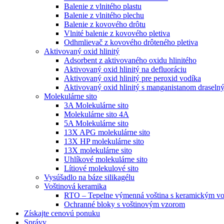
Balenie z vlnitého plastu
Balenie z vlnitého plechu
Balenie z kovového drôtu
Vlnité balenie z kovového pletiva
Odhmlievač z kovového drôteného pletiva
Aktivovaný oxid hlinitý
Adsorbent z aktivovaného oxidu hlinitého
Aktivovaný oxid hlinitý na defluoráciu
Aktivovaný oxid hlinitý pre peroxid vodíka
Aktivovaný oxid hlinitý s manganistanom draseln
Molekulárne sito
3A Molekulárne sito
Molekulárne sito 4A
5A Molekulárne sito
13X APG molekulárne sito
13X HP molekulárne sito
13X molekulárne sito
Uhlíkové molekulárne sito
Lítiové molekulové sito
Vysúšadlo na báze silikagélu
Voštinová keramika
RTO – Tepelne výmenná voština s keramickým v
Ochranné bloky s voštinovým vzorom
Získajte cenovú ponuku
Správy