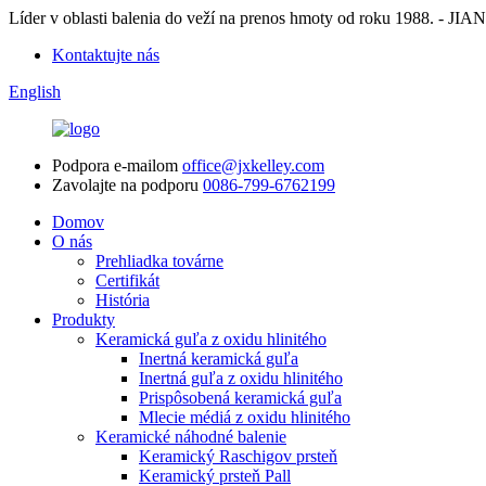
Líder v oblasti balenia do veží na prenos hmoty od roku 198
Kontaktujte nás
English
Podpora e-mailom
office@jxkelley.com
Zavolajte na podporu
0086-799-6762199
Domov
O nás
Prehliadka továrne
Certifikát
História
Produkty
Keramická guľa z oxidu hlinitého
Inertná keramická guľa
Inertná guľa z oxidu hlinitého
Prispôsobená keramická guľa
Mlecie médiá z oxidu hlinitého
Keramické náhodné balenie
Keramický Raschigov prsteň
Keramický prsteň Pall