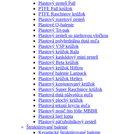
Plastový prsteň Pall
PTFE Pall krúžok
PTFE Raschigov krúžok
Plastový rozetový prsteň
Plastové Q-balenie
Plastový Tri-pak
Plastový prsteň so snehovou vločkou
Plastová polyhedrálna dutá guľa
Plastový VSP krúžok
Plastový krúžok Ralu
Plastový kaskádový mini prsteň
Plastový Beta krúžok
Plastový krúžok Hiflow
Plastové balenie Lanpack
Plastový krúžok Heilex
Plastový konjugovaný krúžok
Plastový Super Raschigov krúžok
Plastová dutá plávajúca guľa
Plastový plochý krúžok
Plastová tekutá krycia guľa
Plastový nosič bio fólie MBBR
Plastová Igel lopta
Plastový päťuholníkový prsteň
Štruktúrované balenie
Keramické štruktúrované balenie