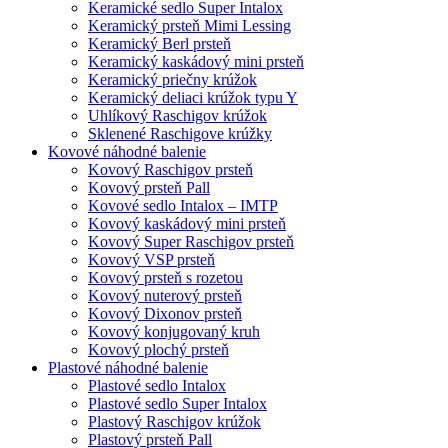
Keramické sedlo Super Intalox
Keramický prsteň Mimi Lessing
Keramický Berl prsteň
Keramický kaskádový mini prsteň
Keramický priečny krúžok
Keramický deliaci krúžok typu Y
Uhlíkový Raschigov krúžok
Sklenené Raschigove krúžky
Kovové náhodné balenie
Kovový Raschigov prsteň
Kovový prsteň Pall
Kovové sedlo Intalox – IMTP
Kovový kaskádový mini prsteň
Kovový Super Raschigov prsteň
Kovový VSP prsteň
Kovový prsteň s rozetou
Kovový nuterový prsteň
Kovový Dixonov prsteň
Kovový konjugovaný kruh
Kovový plochý prsteň
Plastové náhodné balenie
Plastové sedlo Intalox
Plastové sedlo Super Intalox
Plastový Raschigov krúžok
Plastový prsteň Pall