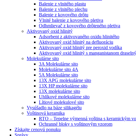
Balenie z vlnitého plastu
Balenie z vlnitého plechu
Balenie z kovového drôtu
Vlnité balenie z kovového pletiva
Odhmlievač z kovového drôteného pletiva
Aktivovaný oxid hlinitý
Adsorbent z aktivovaného oxidu hlinitého
Aktivovaný oxid hlinitý na defluoráciu
Aktivovaný oxid hlinitý pre peroxid vodíka
Aktivovaný oxid hlinitý s manganistanom draseln
Molekulárne sito
3A Molekulárne sito
Molekulárne sito 4A
5A Molekulárne sito
13X APG molekulárne sito
13X HP molekulárne sito
13X molekulárne sito
Uhlíkové molekulárne sito
Lítiové molekulové sito
Vysúšadlo na báze silikagélu
Voštinová keramika
RTO – Tepelne výmenná voština s keramickým v
Ochranné bloky s voštinovým vzorom
Získajte cenovú ponuku
Správy