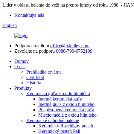
Líder v oblasti balenia do veží na prenos hmoty od roku 198
Kontaktujte nás
English
Podpora e-mailom
office@jxkelley.com
Zavolajte na podporu
0086-799-6762199
Domov
O nás
Prehliadka továrne
Certifikát
História
Produkty
Keramická guľa z oxidu hlinitého
Inertná keramická guľa
Inertná guľa z oxidu hlinitého
Prispôsobená keramická guľa
Mlecie médiá z oxidu hlinitého
Keramické náhodné balenie
Keramický Raschigov prsteň
Keramický prsteň Pall