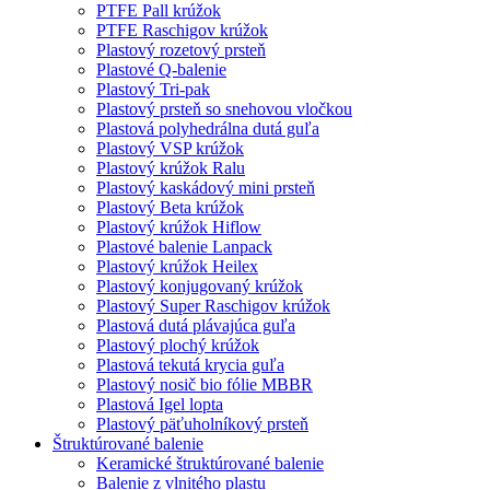
PTFE Pall krúžok
PTFE Raschigov krúžok
Plastový rozetový prsteň
Plastové Q-balenie
Plastový Tri-pak
Plastový prsteň so snehovou vločkou
Plastová polyhedrálna dutá guľa
Plastový VSP krúžok
Plastový krúžok Ralu
Plastový kaskádový mini prsteň
Plastový Beta krúžok
Plastový krúžok Hiflow
Plastové balenie Lanpack
Plastový krúžok Heilex
Plastový konjugovaný krúžok
Plastový Super Raschigov krúžok
Plastová dutá plávajúca guľa
Plastový plochý krúžok
Plastová tekutá krycia guľa
Plastový nosič bio fólie MBBR
Plastová Igel lopta
Plastový päťuholníkový prsteň
Štruktúrované balenie
Keramické štruktúrované balenie
Balenie z vlnitého plastu