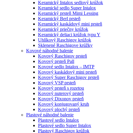
Keramický Intalox sedlový krúžok
Keramické sedlo Super Intalox
Keramický prsteň Mimi Lessing
Keramický Berl prsteň
Keramický kaskádový mini prsteň
Keramický priečny krúžok
Keramický deliaci krúžok typu Y
Uhlíkový Raschigov krúžok
Sklenené Raschigove krúžky
Kovové náhodné balenie
Kovový Raschigov prsteň
Kovový prsteň Pall
Kovové sedlo Intalox – IMTP
Kovový kaskádový mini prsteň
Kovový Super Raschigov prsteň
Kovový VSP prsteň
Kovový prsteň s rozetou
Kovový nuterový prsteň
Kovový Dixonov prsteň
Kovový konjugovaný kruh
Kovový plochý prsteň
Plastové náhodné balenie
Plastové sedlo Intalox
Plastové sedlo Super Intalox
Plastový Raschigov krúžok