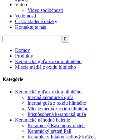
Video
Video spoločnosti
Vedomosti
Často kladené otázky
Kontaktujte nás
Domov
Produkty
Keramická guľa z oxidu hlinitého
Mlecie médiá z oxidu hlinitého
Kategórie
Keramická guľa z oxidu hlinitého
Inertná keramická guľa
Inertná guľa z oxidu hlinitého
Mlecie médiá z oxidu hlinitého
Prispôsobená keramická guľa
Keramické náhodné balenie
Keramický Raschigov prsteň
Keramický prsteň Pall
Keramický Intalox sedlový krúžok