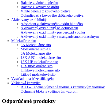
Balenie z vlnitého plechu
Balenie z kovového drôtu
Vlnité balenie z kovového pletiva
Odhmlievač z kovového drôteného pletiva
Aktivovaný oxid hlinitý
Adsorbent z aktivovaného oxidu hlinitého
Aktivovaný oxid hlinitý na defluoráciu
Aktivovaný oxid hlinitý pre peroxid vodíka
Aktivovaný oxid hlinitý s manganistanom draselným
Molekulárne sito
3A Molekulárne sito
Molekulárne sito 4A
5A Molekulárne sito
13X APG molekulárne sito
13X HP molekulárne sito
13X molekulárne sito
Uhlíkové molekulárne sito
Lítiové molekulové sito
Vysúšadlo na báze silikagélu
Voštinová keramika
RTO – Tepelne výmenná voština s keramickým voštino
Ochranné bloky s voštinovým vzorom
Odporúčané produkty