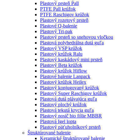
Plastový prsteň Pall
PTFE Pall krúžok
PTFE Raschigov krúžok
Plastový rozetový prsteň
Plastové Q-balenie
Plastový Tri-pak
Plastový prsteň so snehovou vločkou
Plastová polyhedrálna dutá guľa
Plastový VSP krúžok
Plastový krúžok Ralu
Plastový kaskádový mini prsteň
Plastový Beta krúžok
Plastový krúžok Hiflow
Plastové balenie Lanpack
Plastový krúžok Heilex
Plastový konjugovaný krúžok
Plastový Super Raschigov krúžok
Plastová dutá plávajúca guľa
Plastový plochý krúžok
Plastová tekutá krycia guľa
Plastový nosič bio fólie MBBR
Plastová Igel lopta
Plastový päťuholníkový prsteň
Štruktúrované balenie
Keramické štruktúrované balenie