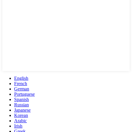
English
French
German
Portuguese
Spanish
Russian
Japanese
Korean
Arabic
Irish
Greek