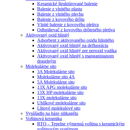
Keramické štruktúrované balenie
Balenie z vlnitého plastu
Balenie z vlnitého plechu
Balenie z kovového drôtu
Vlnité balenie z kovového pletiva
Odhmlievač z kovového drôteného pletiva
Aktivovaný oxid hlinitý
Adsorbent z aktivovaného oxidu hlinitého
Aktivovaný oxid hlinitý na defluoráciu
Aktivovaný oxid hlinitý pre peroxid vodíka
Aktivovaný oxid hlinitý s manganistanom
draselným
Molekulárne sito
3A Molekulárne sito
Molekulárne sito 4A
5A Molekulárne sito
13X APG molekulárne sito
13X HP molekulárne sito
13X molekulárne sito
Uhlíkové molekulárne sito
Lítiové molekulové sito
Vysúšadlo na báze silikagélu
Voštinová keramika
RTO – Tepelne výmenná voština s keramickým
voštinovým systémom