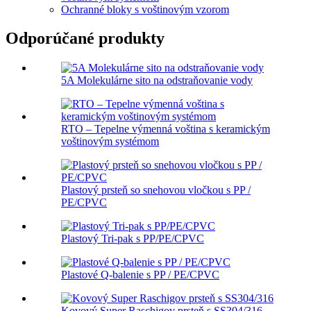
Ochranné bloky s voštinovým vzorom
Odporúčané produkty
5A Molekulárne sito na odstraňovanie vody
RTO – Tepelne výmenná voština s keramickým
voštinovým systémom
Plastový prsteň so snehovou vločkou s PP /
PE/CPVC
Plastový Tri-pak s PP/PE/CPVC
Plastové Q-balenie s PP / PE/CPVC
Kovový Super Raschigov prsteň s SS304/316