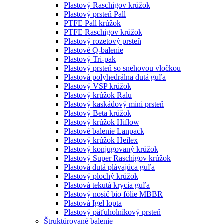
Plastový Raschigov krúžok
Plastový prsteň Pall
PTFE Pall krúžok
PTFE Raschigov krúžok
Plastový rozetový prsteň
Plastové Q-balenie
Plastový Tri-pak
Plastový prsteň so snehovou vločkou
Plastová polyhedrálna dutá guľa
Plastový VSP krúžok
Plastový krúžok Ralu
Plastový kaskádový mini prsteň
Plastový Beta krúžok
Plastový krúžok Hiflow
Plastové balenie Lanpack
Plastový krúžok Heilex
Plastový konjugovaný krúžok
Plastový Super Raschigov krúžok
Plastová dutá plávajúca guľa
Plastový plochý krúžok
Plastová tekutá krycia guľa
Plastový nosič bio fólie MBBR
Plastová Igel lopta
Plastový päťuholníkový prsteň
Štruktúrované balenie