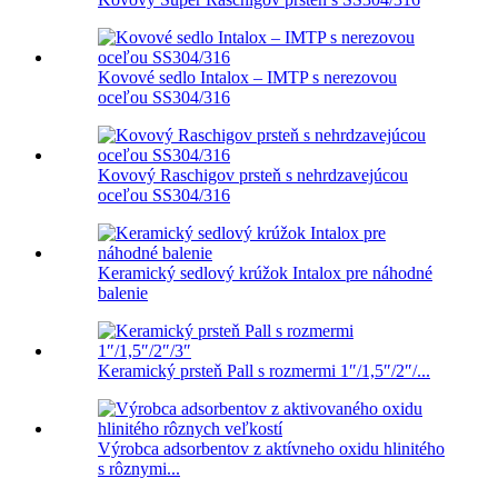
Kovové sedlo Intalox – IMTP s nerezovou
oceľou SS304/316
Kovový Raschigov prsteň s nehrdzavejúcou
oceľou SS304/316
Keramický sedlový krúžok Intalox pre náhodné
balenie
Keramický prsteň Pall s rozmermi 1″/1,5″/2″/...
Výrobca adsorbentov z aktívneho oxidu hlinitého
s rôznymi...