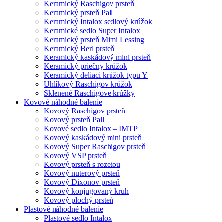
Keramický Raschigov prsteň
Keramický prsteň Pall
Keramický Intalox sedlový krúžok
Keramické sedlo Super Intalox
Keramický prsteň Mimi Lessing
Keramický Berl prsteň
Keramický kaskádový mini prsteň
Keramický priečny krúžok
Keramický deliaci krúžok typu Y
Uhlíkový Raschigov krúžok
Sklenené Raschigove krúžky
Kovové náhodné balenie
Kovový Raschigov prsteň
Kovový prsteň Pall
Kovové sedlo Intalox – IMTP
Kovový kaskádový mini prsteň
Kovový Super Raschigov prsteň
Kovový VSP prsteň
Kovový prsteň s rozetou
Kovový nuterový prsteň
Kovový Dixonov prsteň
Kovový konjugovaný kruh
Kovový plochý prsteň
Plastové náhodné balenie
Plastové sedlo Intalox