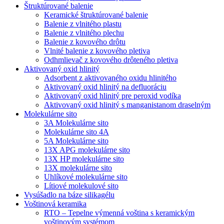
Štruktúrované balenie
Keramické štruktúrované balenie
Balenie z vlnitého plastu
Balenie z vlnitého plechu
Balenie z kovového drôtu
Vlnité balenie z kovového pletiva
Odhmlievač z kovového drôteného pletiva
Aktivovaný oxid hlinitý
Adsorbent z aktivovaného oxidu hlinitého
Aktivovaný oxid hlinitý na defluoráciu
Aktivovaný oxid hlinitý pre peroxid vodíka
Aktivovaný oxid hlinitý s manganistanom draselným
Molekulárne sito
3A Molekulárne sito
Molekulárne sito 4A
5A Molekulárne sito
13X APG molekulárne sito
13X HP molekulárne sito
13X molekulárne sito
Uhlíkové molekulárne sito
Lítiové molekulové sito
Vysúšadlo na báze silikagélu
Voštinová keramika
RTO – Tepelne výmenná voština s keramickým
voštinovým systémom