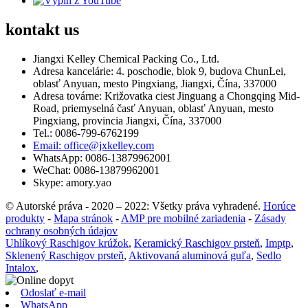
kontakt
us
Jiangxi Kelley Chemical Packing Co., Ltd.
Adresa kancelárie: 4. poschodie, blok 9, budova ChunLei,
oblasť Anyuan, mesto Pingxiang, Jiangxi, Čína, 337000
Adresa továrne: Križovatka ciest Jinguang a Chongqing Mid-
Road, priemyselná časť Anyuan, oblasť Anyuan, mesto
Pingxiang, provincia Jiangxi, Čína, 337000
Tel.: 0086-799-6762199
Email: office@jxkelley.com
WhatsApp: 0086-13879962001
WeChat: 0086-13879962001
Skype: amory.yao
© Autorské práva - 2020 – 2022: Všetky práva vyhradené.
Horúce
produkty
-
Mapa stránok
-
AMP pre mobilné zariadenia
-
Zásady
ochrany osobných údajov
Uhlíkový Raschigov krúžok
,
Keramický Raschigov prsteň
,
Imptp
,
Sklenený Raschigov prsteň
,
Aktivovaná aluminová guľa
,
Sedlo
Intalox
,
Odoslať e-mail
WhatsApp