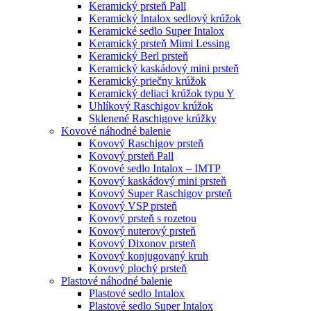
Keramický prsteň Pall
Keramický Intalox sedlový krúžok
Keramické sedlo Super Intalox
Keramický prsteň Mimi Lessing
Keramický Berl prsteň
Keramický kaskádový mini prsteň
Keramický priečny krúžok
Keramický deliaci krúžok typu Y
Uhlíkový Raschigov krúžok
Sklenené Raschigove krúžky
Kovové náhodné balenie
Kovový Raschigov prsteň
Kovový prsteň Pall
Kovové sedlo Intalox – IMTP
Kovový kaskádový mini prsteň
Kovový Super Raschigov prsteň
Kovový VSP prsteň
Kovový prsteň s rozetou
Kovový nuterový prsteň
Kovový Dixonov prsteň
Kovový konjugovaný kruh
Kovový plochý prsteň
Plastové náhodné balenie
Plastové sedlo Intalox
Plastové sedlo Super Intalox