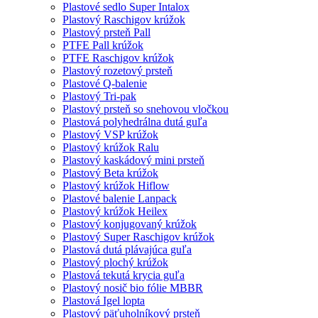
Plastové sedlo Super Intalox
Plastový Raschigov krúžok
Plastový prsteň Pall
PTFE Pall krúžok
PTFE Raschigov krúžok
Plastový rozetový prsteň
Plastové Q-balenie
Plastový Tri-pak
Plastový prsteň so snehovou vločkou
Plastová polyhedrálna dutá guľa
Plastový VSP krúžok
Plastový krúžok Ralu
Plastový kaskádový mini prsteň
Plastový Beta krúžok
Plastový krúžok Hiflow
Plastové balenie Lanpack
Plastový krúžok Heilex
Plastový konjugovaný krúžok
Plastový Super Raschigov krúžok
Plastová dutá plávajúca guľa
Plastový plochý krúžok
Plastová tekutá krycia guľa
Plastový nosič bio fólie MBBR
Plastová Igel lopta
Plastový päťuholníkový prsteň