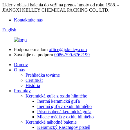
Líder v oblasti balenia do veží na prenos hmoty od roku 1988. -
JIANGXI KELLEY CHEMICAL PACKING CO., LTD.
Kontaktujte nás
English
Podpora e-mailom
office@jxkelley.com
Zavolajte na podporu
0086-799-6762199
Domov
O nás
Prehliadka továrne
Certifikát
História
Produkty
Keramická guľa z oxidu hlinitého
Inertná keramická guľa
Inertná guľa z oxidu hlinitého
Prispôsobená keramická guľa
Mlecie médiá z oxidu hlinitého
Keramické náhodné balenie
Keramický Raschigov prsteň