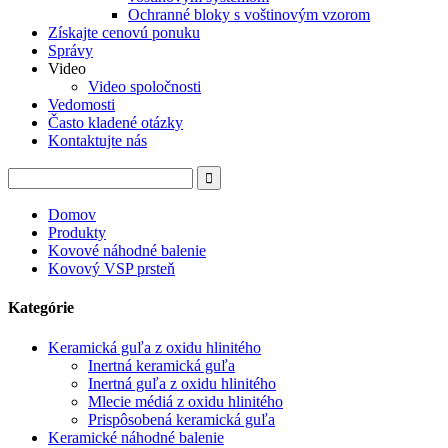
Ochranné bloky s voštinovým vzorom
Získajte cenovú ponuku
Správy
Video
Video spoločnosti
Vedomosti
Často kladené otázky
Kontaktujte nás
Domov
Produkty
Kovové náhodné balenie
Kovový VSP prsteň
Kategórie
Keramická guľa z oxidu hlinitého
Inertná keramická guľa
Inertná guľa z oxidu hlinitého
Mlecie médiá z oxidu hlinitého
Prispôsobená keramická guľa
Keramické náhodné balenie