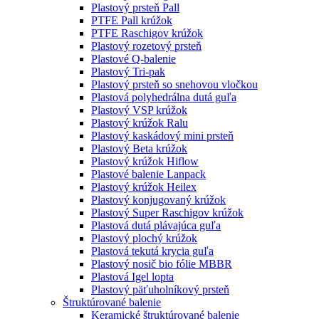
Plastový prsteň Pall
PTFE Pall krúžok
PTFE Raschigov krúžok
Plastový rozetový prsteň
Plastové Q-balenie
Plastový Tri-pak
Plastový prsteň so snehovou vločkou
Plastová polyhedrálna dutá guľa
Plastový VSP krúžok
Plastový krúžok Ralu
Plastový kaskádový mini prsteň
Plastový Beta krúžok
Plastový krúžok Hiflow
Plastové balenie Lanpack
Plastový krúžok Heilex
Plastový konjugovaný krúžok
Plastový Super Raschigov krúžok
Plastová dutá plávajúca guľa
Plastový plochý krúžok
Plastová tekutá krycia guľa
Plastový nosič bio fólie MBBR
Plastová Igel lopta
Plastový päťuholníkový prsteň
Štruktúrované balenie
Keramické štruktúrované balenie