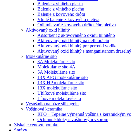
Balenie z vlnitého plastu
Balenie z vlnitého plechu
Balenie z kovového drôtu
Vlnité balenie z kovového pletiva
Odhmlievač z kovového drôteného pletiva
Aktivovaný oxid hlinitý
Adsorbent z aktivovaného oxidu hlinitého
Aktivovaný oxid hlinitý na defluoráciu
Aktivovaný oxid hlinitý pre peroxid vodíka
Aktivovaný oxid hlinitý s manganistanom draseln
Molekulárne sito
3A Molekulárne sito
Molekulárne sito 4A
5A Molekulárne sito
13X APG molekulárne sito
13X HP molekulárne sito
13X molekulárne sito
Uhlíkové molekulárne sito
Lítiové molekulové sito
Vysúšadlo na báze silikagélu
Voštinová keramika
RTO – Tepelne výmenná voština s keramickým v
Ochranné bloky s voštinovým vzorom
Získajte cenovú ponuku
Správy