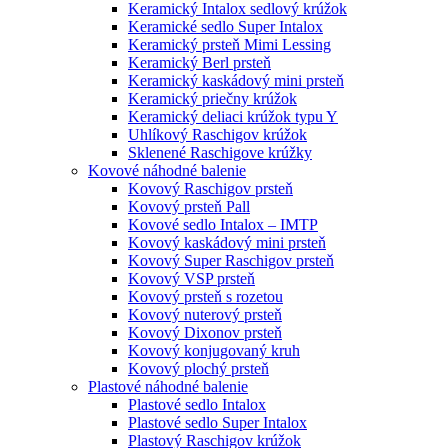
Keramický Intalox sedlový krúžok
Keramické sedlo Super Intalox
Keramický prsteň Mimi Lessing
Keramický Berl prsteň
Keramický kaskádový mini prsteň
Keramický priečny krúžok
Keramický deliaci krúžok typu Y
Uhlíkový Raschigov krúžok
Sklenené Raschigove krúžky
Kovové náhodné balenie
Kovový Raschigov prsteň
Kovový prsteň Pall
Kovové sedlo Intalox – IMTP
Kovový kaskádový mini prsteň
Kovový Super Raschigov prsteň
Kovový VSP prsteň
Kovový prsteň s rozetou
Kovový nuterový prsteň
Kovový Dixonov prsteň
Kovový konjugovaný kruh
Kovový plochý prsteň
Plastové náhodné balenie
Plastové sedlo Intalox
Plastové sedlo Super Intalox
Plastový Raschigov krúžok