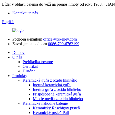
Líder v oblasti balenia do veží na prenos hmoty od roku 198
Kontaktujte nás
English
Podpora e-mailom
office@jxkelley.com
Zavolajte na podporu
0086-799-6762199
Domov
O nás
Prehliadka továrne
Certifikát
História
Produkty
Keramická guľa z oxidu hlinitého
Inertná keramická guľa
Inertná guľa z oxidu hlinitého
Prispôsobená keramická guľa
Mlecie médiá z oxidu hlinitého
Keramické náhodné balenie
Keramický Raschigov prsteň
Keramický prsteň Pall