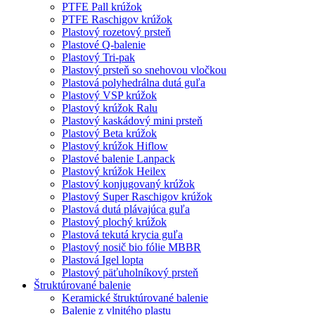
PTFE Pall krúžok
PTFE Raschigov krúžok
Plastový rozetový prsteň
Plastové Q-balenie
Plastový Tri-pak
Plastový prsteň so snehovou vločkou
Plastová polyhedrálna dutá guľa
Plastový VSP krúžok
Plastový krúžok Ralu
Plastový kaskádový mini prsteň
Plastový Beta krúžok
Plastový krúžok Hiflow
Plastové balenie Lanpack
Plastový krúžok Heilex
Plastový konjugovaný krúžok
Plastový Super Raschigov krúžok
Plastová dutá plávajúca guľa
Plastový plochý krúžok
Plastová tekutá krycia guľa
Plastový nosič bio fólie MBBR
Plastová Igel lopta
Plastový päťuholníkový prsteň
Štruktúrované balenie
Keramické štruktúrované balenie
Balenie z vlnitého plastu