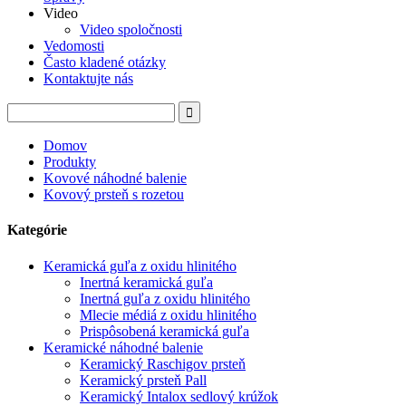
Video
Video spoločnosti
Vedomosti
Často kladené otázky
Kontaktujte nás
Domov
Produkty
Kovové náhodné balenie
Kovový prsteň s rozetou
Kategórie
Keramická guľa z oxidu hlinitého
Inertná keramická guľa
Inertná guľa z oxidu hlinitého
Mlecie médiá z oxidu hlinitého
Prispôsobená keramická guľa
Keramické náhodné balenie
Keramický Raschigov prsteň
Keramický prsteň Pall
Keramický Intalox sedlový krúžok