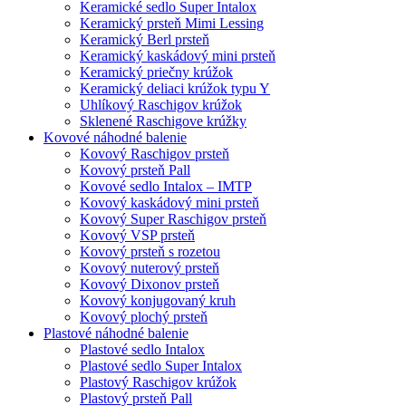
Keramické sedlo Super Intalox
Keramický prsteň Mimi Lessing
Keramický Berl prsteň
Keramický kaskádový mini prsteň
Keramický priečny krúžok
Keramický deliaci krúžok typu Y
Uhlíkový Raschigov krúžok
Sklenené Raschigove krúžky
Kovové náhodné balenie
Kovový Raschigov prsteň
Kovový prsteň Pall
Kovové sedlo Intalox – IMTP
Kovový kaskádový mini prsteň
Kovový Super Raschigov prsteň
Kovový VSP prsteň
Kovový prsteň s rozetou
Kovový nuterový prsteň
Kovový Dixonov prsteň
Kovový konjugovaný kruh
Kovový plochý prsteň
Plastové náhodné balenie
Plastové sedlo Intalox
Plastové sedlo Super Intalox
Plastový Raschigov krúžok
Plastový prsteň Pall