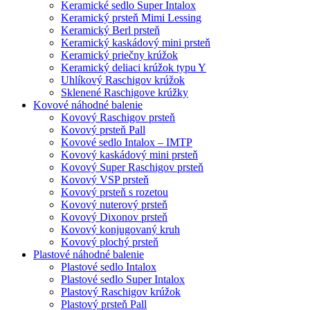
Keramické sedlo Super Intalox
Keramický prsteň Mimi Lessing
Keramický Berl prsteň
Keramický kaskádový mini prsteň
Keramický priečny krúžok
Keramický deliaci krúžok typu Y
Uhlíkový Raschigov krúžok
Sklenené Raschigove krúžky
Kovové náhodné balenie
Kovový Raschigov prsteň
Kovový prsteň Pall
Kovové sedlo Intalox – IMTP
Kovový kaskádový mini prsteň
Kovový Super Raschigov prsteň
Kovový VSP prsteň
Kovový prsteň s rozetou
Kovový nuterový prsteň
Kovový Dixonov prsteň
Kovový konjugovaný kruh
Kovový plochý prsteň
Plastové náhodné balenie
Plastové sedlo Intalox
Plastové sedlo Super Intalox
Plastový Raschigov krúžok
Plastový prsteň Pall