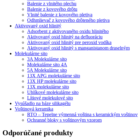
Balenie z vlnitého plechu
Balenie z kovového drôtu
Vlnité balenie z kovového pletiva
Odhmlievač z kovového drôteného pletiva
Aktivovaný oxid hlinitý
Adsorbent z aktivovaného oxidu hlinitého
Aktivovaný oxid hlinitý na defluoráciu
Aktivovaný oxid hlinitý pre peroxid vodíka
Aktivovaný oxid hlinitý s manganistanom draselným
Molekulárne sito
3A Molekulárne sito
Molekulárne sito 4A
5A Molekulárne sito
13X APG molekulárne sito
13X HP molekulárne sito
13X molekulárne sito
Uhlíkové molekulárne sito
Lítiové molekulové sito
Vysúšadlo na báze silikagélu
Voštinová keramika
RTO – Tepelne výmenná voština s keramickým voštino
Ochranné bloky s voštinovým vzorom
Odporúčané produkty