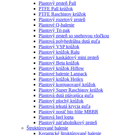
Plastový prsteň Pall
PTFE Pall krúžok
PTFE Raschigov krúžok
Plastový rozetový prsteň
Plastové Q-balenie
Plastový Tri-pak
Plastový prsteň so snehovou vločkou
Plastová polyhedrálna dutá guľa
Plastový VSP krúžok
Plastový krúžok Ralu
Plastový kaskádový mini prsteň
Plastový Beta krúžok
Plastový krúžok Hiflow
Plastové balenie Lanpack
Plastový krúžok Heilex
Plastový konjugovaný krúžok
Plastový Super Raschigov krúžok
Plastová dutá plávajúca guľa
Plastový plochý krúžok
Plastová tekutá krycia guľa
Plastový nosič bio fólie MBBR
Plastová Igel lopta
Plastový päťuholníkový prsteň
Štruktúrované balenie
Keramické štruktúrované balenie