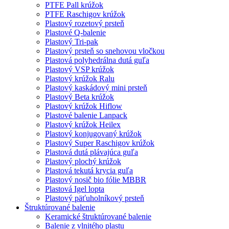
PTFE Pall krúžok
PTFE Raschigov krúžok
Plastový rozetový prsteň
Plastové Q-balenie
Plastový Tri-pak
Plastový prsteň so snehovou vločkou
Plastová polyhedrálna dutá guľa
Plastový VSP krúžok
Plastový krúžok Ralu
Plastový kaskádový mini prsteň
Plastový Beta krúžok
Plastový krúžok Hiflow
Plastové balenie Lanpack
Plastový krúžok Heilex
Plastový konjugovaný krúžok
Plastový Super Raschigov krúžok
Plastová dutá plávajúca guľa
Plastový plochý krúžok
Plastová tekutá krycia guľa
Plastový nosič bio fólie MBBR
Plastová Igel lopta
Plastový päťuholníkový prsteň
Štruktúrované balenie
Keramické štruktúrované balenie
Balenie z vlnitého plastu