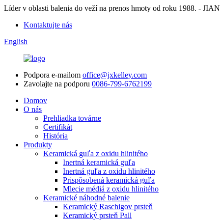
Líder v oblasti balenia do veží na prenos hmoty od roku 198
Kontaktujte nás
English
Podpora e-mailom
office@jxkelley.com
Zavolajte na podporu
0086-799-6762199
Domov
O nás
Prehliadka továrne
Certifikát
História
Produkty
Keramická guľa z oxidu hlinitého
Inertná keramická guľa
Inertná guľa z oxidu hlinitého
Prispôsobená keramická guľa
Mlecie médiá z oxidu hlinitého
Keramické náhodné balenie
Keramický Raschigov prsteň
Keramický prsteň Pall