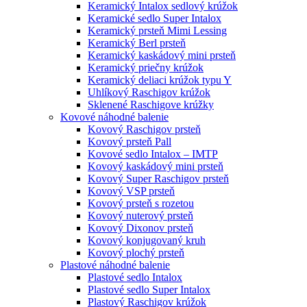
Keramický Intalox sedlový krúžok
Keramické sedlo Super Intalox
Keramický prsteň Mimi Lessing
Keramický Berl prsteň
Keramický kaskádový mini prsteň
Keramický priečny krúžok
Keramický deliaci krúžok typu Y
Uhlíkový Raschigov krúžok
Sklenené Raschigove krúžky
Kovové náhodné balenie
Kovový Raschigov prsteň
Kovový prsteň Pall
Kovové sedlo Intalox – IMTP
Kovový kaskádový mini prsteň
Kovový Super Raschigov prsteň
Kovový VSP prsteň
Kovový prsteň s rozetou
Kovový nuterový prsteň
Kovový Dixonov prsteň
Kovový konjugovaný kruh
Kovový plochý prsteň
Plastové náhodné balenie
Plastové sedlo Intalox
Plastové sedlo Super Intalox
Plastový Raschigov krúžok