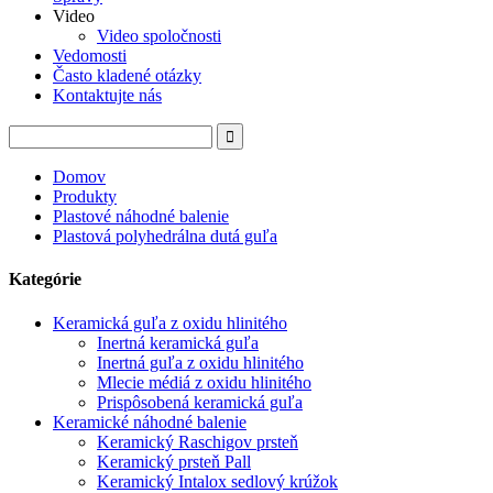
Video
Video spoločnosti
Vedomosti
Často kladené otázky
Kontaktujte nás
Domov
Produkty
Plastové náhodné balenie
Plastová polyhedrálna dutá guľa
Kategórie
Keramická guľa z oxidu hlinitého
Inertná keramická guľa
Inertná guľa z oxidu hlinitého
Mlecie médiá z oxidu hlinitého
Prispôsobená keramická guľa
Keramické náhodné balenie
Keramický Raschigov prsteň
Keramický prsteň Pall
Keramický Intalox sedlový krúžok