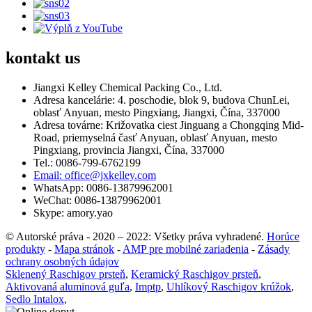
kontakt
us
Jiangxi Kelley Chemical Packing Co., Ltd.
Adresa kancelárie: 4. poschodie, blok 9, budova ChunLei,
oblasť Anyuan, mesto Pingxiang, Jiangxi, Čína, 337000
Adresa továrne: Križovatka ciest Jinguang a Chongqing Mid-
Road, priemyselná časť Anyuan, oblasť Anyuan, mesto
Pingxiang, provincia Jiangxi, Čína, 337000
Tel.: 0086-799-6762199
Email: office@jxkelley.com
WhatsApp: 0086-13879962001
WeChat: 0086-13879962001
Skype: amory.yao
© Autorské práva - 2020 – 2022: Všetky práva vyhradené.
Horúce
produkty
-
Mapa stránok
-
AMP pre mobilné zariadenia
-
Zásady
ochrany osobných údajov
Sklenený Raschigov prsteň
,
Keramický Raschigov prsteň
,
Aktivovaná aluminová guľa
,
Imptp
,
Uhlíkový Raschigov krúžok
,
Sedlo Intalox
,