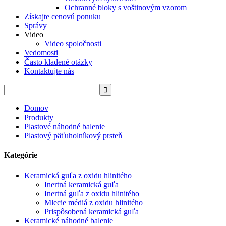
Ochranné bloky s voštinovým vzorom
Získajte cenovú ponuku
Správy
Video
Video spoločnosti
Vedomosti
Často kladené otázky
Kontaktujte nás
Domov
Produkty
Plastové náhodné balenie
Plastový päťuholníkový prsteň
Kategórie
Keramická guľa z oxidu hlinitého
Inertná keramická guľa
Inertná guľa z oxidu hlinitého
Mlecie médiá z oxidu hlinitého
Prispôsobená keramická guľa
Keramické náhodné balenie