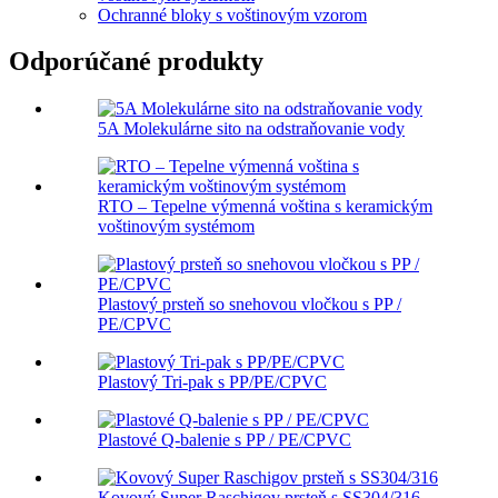
Ochranné bloky s voštinovým vzorom
Odporúčané produkty
5A Molekulárne sito na odstraňovanie vody
RTO – Tepelne výmenná voština s keramickým
voštinovým systémom
Plastový prsteň so snehovou vločkou s PP /
PE/CPVC
Plastový Tri-pak s PP/PE/CPVC
Plastové Q-balenie s PP / PE/CPVC
Kovový Super Raschigov prsteň s SS304/316