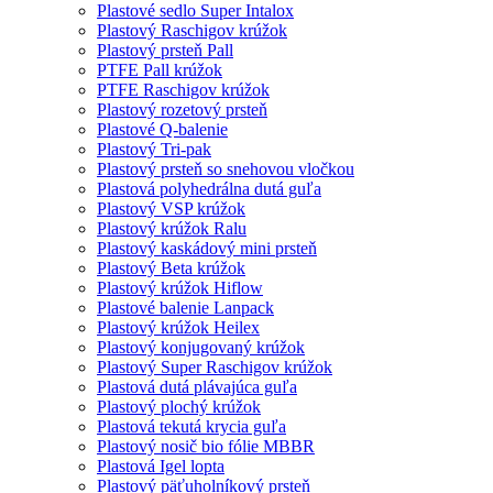
Plastové sedlo Super Intalox
Plastový Raschigov krúžok
Plastový prsteň Pall
PTFE Pall krúžok
PTFE Raschigov krúžok
Plastový rozetový prsteň
Plastové Q-balenie
Plastový Tri-pak
Plastový prsteň so snehovou vločkou
Plastová polyhedrálna dutá guľa
Plastový VSP krúžok
Plastový krúžok Ralu
Plastový kaskádový mini prsteň
Plastový Beta krúžok
Plastový krúžok Hiflow
Plastové balenie Lanpack
Plastový krúžok Heilex
Plastový konjugovaný krúžok
Plastový Super Raschigov krúžok
Plastová dutá plávajúca guľa
Plastový plochý krúžok
Plastová tekutá krycia guľa
Plastový nosič bio fólie MBBR
Plastová Igel lopta
Plastový päťuholníkový prsteň