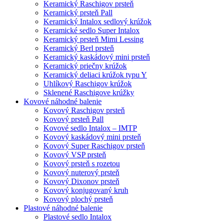
Keramický Raschigov prsteň
Keramický prsteň Pall
Keramický Intalox sedlový krúžok
Keramické sedlo Super Intalox
Keramický prsteň Mimi Lessing
Keramický Berl prsteň
Keramický kaskádový mini prsteň
Keramický priečny krúžok
Keramický deliaci krúžok typu Y
Uhlíkový Raschigov krúžok
Sklenené Raschigove krúžky
Kovové náhodné balenie
Kovový Raschigov prsteň
Kovový prsteň Pall
Kovové sedlo Intalox – IMTP
Kovový kaskádový mini prsteň
Kovový Super Raschigov prsteň
Kovový VSP prsteň
Kovový prsteň s rozetou
Kovový nuterový prsteň
Kovový Dixonov prsteň
Kovový konjugovaný kruh
Kovový plochý prsteň
Plastové náhodné balenie
Plastové sedlo Intalox