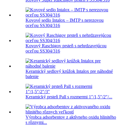
Kovové sedlo Intalox – IMTP s nerezovou
oceľou SS304/316
Kovový Raschigov prsteň s nehrdzavejúcou
oceľou SS304/316
Keramický sedlový krúžok Intalox pre náhodné
balenie
Keramický prsteň Pall s rozmermi 1″/1,5″/2″/...
Výrobca adsorbentov z aktívneho oxidu hlinitého
s rôznymi...