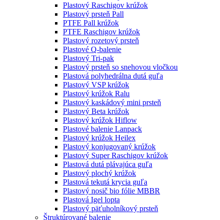
Plastový Raschigov krúžok
Plastový prsteň Pall
PTFE Pall krúžok
PTFE Raschigov krúžok
Plastový rozetový prsteň
Plastové Q-balenie
Plastový Tri-pak
Plastový prsteň so snehovou vločkou
Plastová polyhedrálna dutá guľa
Plastový VSP krúžok
Plastový krúžok Ralu
Plastový kaskádový mini prsteň
Plastový Beta krúžok
Plastový krúžok Hiflow
Plastové balenie Lanpack
Plastový krúžok Heilex
Plastový konjugovaný krúžok
Plastový Super Raschigov krúžok
Plastová dutá plávajúca guľa
Plastový plochý krúžok
Plastová tekutá krycia guľa
Plastový nosič bio fólie MBBR
Plastová Igel lopta
Plastový päťuholníkový prsteň
Štruktúrované balenie