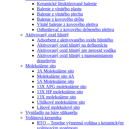
Keramické štruktúrované balenie
Balenie z vlnitého plastu
Balenie z vlnitého plechu
Balenie z kovového drôtu
Vlnité balenie z kovového pletiva
Odhmlievač z kovového drôteného pletiva
Aktivovaný oxid hlinitý
Adsorbent z aktivovaného oxidu hlinitého
Aktivovaný oxid hlinitý na defluoráciu
Aktivovaný oxid hlinitý pre peroxid vodíka
Aktivovaný oxid hlinitý s manganistanom
draselným
Molekulárne sito
3A Molekulárne sito
Molekulárne sito 4A
5A Molekulárne sito
13X APG molekulárne sito
13X HP molekulárne sito
13X molekulárne sito
Uhlíkové molekulárne sito
Lítiové molekulové sito
Vysúšadlo na báze silikagélu
Voštinová keramika
RTO – Tepelne výmenná voština s keramickým
voštinovým systémom