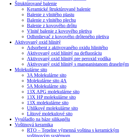
Štruktúrované balenie
Keramické štruktúrované balenie
Balenie z vlnitého plastu
Balenie z vlnitého plechu
Balenie z kovového drôtu
Vlnité balenie z kovového pletiva
Odhmlievač z kovového drôteného pletiva
Aktivovaný oxid hlinitý
Adsorbent z aktivovaného oxidu hlinitého
Aktivovaný oxid hlinitý na defluoráciu
Aktivovaný oxid hlinitý pre peroxid vodíka
Aktivovaný oxid hlinitý s manganistanom draselným
Molekulárne sito
3A Molekulárne sito
Molekulárne sito 4A
5A Molekulárne sito
13X APG molekulárne sito
13X HP molekulárne sito
13X molekulárne sito
Uhlíkové molekulárne sito
Lítiové molekulové sito
Vysúšadlo na báze silikagélu
Voštinová keramika
RTO – Tepelne výmenná voština s keramickým
voštinovým systémom