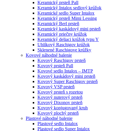
Keramický prsteň Pall
Keramický Intalox sedlový krúžok
Keramické sedlo Super Intalox
Keramický prsteň Mimi Lessing
Keramický Berl prsteň
Keramický kaskádový mini prsteň
Keramický priečny krúžok
Keramický deliaci krúžok typu Y
Uhlíkový Raschigov krúžok
Sklenené Raschigove krúžky
Kovové náhodné balenie
Kovový Raschigov prsteň
Kovový prsteň Pall
Kovové sedlo Intalox – IMTP
Kovový kaskádový mini prsteň
Kovový Super Raschigov prsteň
Kovový VSP prsteň
Kovový prsteň s rozetou
Kovový nuterový prsteň
Kovový Dixonov prsteň
Kovový konjugovaný kruh
Kovový plochý prsteň
Plastové náhodné balenie
Plastové sedlo Intalox
Plastové sedlo Super Intalox