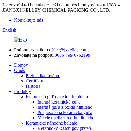
Líder v oblasti balenia do veží na prenos hmoty od roku 1988. -
JIANGXI KELLEY CHEMICAL PACKING CO., LTD.
Kontaktujte nás
English
Podpora e-mailom
office@jxkelley.com
Zavolajte na podporu
0086-799-6762199
Domov
O nás
Prehliadka továrne
Certifikát
História
Produkty
Keramická guľa z oxidu hlinitého
Inertná keramická guľa
Inertná guľa z oxidu hlinitého
Prispôsobená keramická guľa
Mlecie médiá z oxidu hlinitého
Keramické náhodné balenie
Keramický Raschigov prsteň