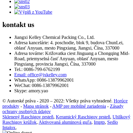
kontakt
us
Jiangxi Kelley Chemical Packing Co., Ltd.
Adresa kancelárie: 4. poschodie, blok 9, budova ChunLei,
oblasť Anyuan, mesto Pingxiang, Jiangxi, Čína, 337000
Adresa továrne: Križovatka ciest Jinguang a Chongqing Mid-
Road, priemyselná časť Anyuan, oblasť Anyuan, mesto
Pingxiang, provincia Jiangxi, Čína, 337000
Tel.: 0086-799-6762199
Email: office@jxkelley.com
WhatsApp: 0086-13879962001
WeChat: 0086-13879962001
Skype: amory.yao
© Autorské práva - 2020 – 2022: Všetky práva vyhradené.
Horúce
produkty
-
Mapa stránok
-
AMP pre mobilné zariadenia
-
Zásady
ochrany osobných údajov
Sklenený Raschigov prsteň
,
Keramický Raschigov prsteň
,
Uhlíkový
Raschigov krúžok
,
Aktivovaná aluminová guľa
,
Imptp
,
Sedlo
Intalox
,