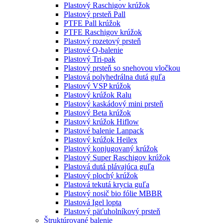
Plastový Raschigov krúžok
Plastový prsteň Pall
PTFE Pall krúžok
PTFE Raschigov krúžok
Plastový rozetový prsteň
Plastové Q-balenie
Plastový Tri-pak
Plastový prsteň so snehovou vločkou
Plastová polyhedrálna dutá guľa
Plastový VSP krúžok
Plastový krúžok Ralu
Plastový kaskádový mini prsteň
Plastový Beta krúžok
Plastový krúžok Hiflow
Plastové balenie Lanpack
Plastový krúžok Heilex
Plastový konjugovaný krúžok
Plastový Super Raschigov krúžok
Plastová dutá plávajúca guľa
Plastový plochý krúžok
Plastová tekutá krycia guľa
Plastový nosič bio fólie MBBR
Plastová Igel lopta
Plastový päťuholníkový prsteň
Štruktúrované balenie