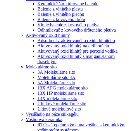
Keramické štruktúrované balenie
Balenie z vlnitého plastu
Balenie z vlnitého plechu
Balenie z kovového drôtu
Vlnité balenie z kovového pletiva
Odhmlievač z kovového drôteného pletiva
Aktivovaný oxid hlinitý
Adsorbent z aktivovaného oxidu hlinitého
Aktivovaný oxid hlinitý na defluoráciu
Aktivovaný oxid hlinitý pre peroxid vodíka
Aktivovaný oxid hlinitý s manganistanom
draselným
Molekulárne sito
3A Molekulárne sito
Molekulárne sito 4A
5A Molekulárne sito
13X APG molekulárne sito
13X HP molekulárne sito
13X molekulárne sito
Uhlíkové molekulárne sito
Lítiové molekulové sito
Vysúšadlo na báze silikagélu
Voštinová keramika
RTO – Tepelne výmenná voština s keramickým
voštinovým systémom