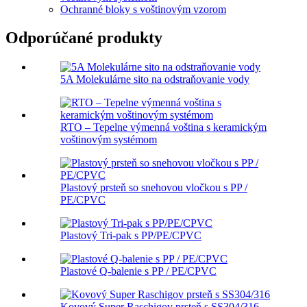
Ochranné bloky s voštinovým vzorom
Odporúčané produkty
5A Molekulárne sito na odstraňovanie vody
RTO – Tepelne výmenná voština s keramickým
voštinovým systémom
Plastový prsteň so snehovou vločkou s PP /
PE/CPVC
Plastový Tri-pak s PP/PE/CPVC
Plastové Q-balenie s PP / PE/CPVC
Kovový Super Raschigov prsteň s SS304/316