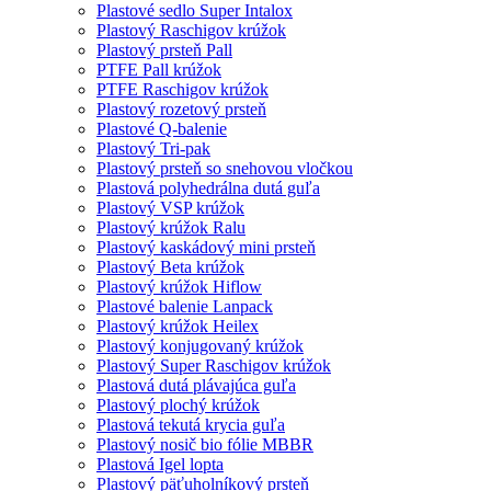
Plastové sedlo Super Intalox
Plastový Raschigov krúžok
Plastový prsteň Pall
PTFE Pall krúžok
PTFE Raschigov krúžok
Plastový rozetový prsteň
Plastové Q-balenie
Plastový Tri-pak
Plastový prsteň so snehovou vločkou
Plastová polyhedrálna dutá guľa
Plastový VSP krúžok
Plastový krúžok Ralu
Plastový kaskádový mini prsteň
Plastový Beta krúžok
Plastový krúžok Hiflow
Plastové balenie Lanpack
Plastový krúžok Heilex
Plastový konjugovaný krúžok
Plastový Super Raschigov krúžok
Plastová dutá plávajúca guľa
Plastový plochý krúžok
Plastová tekutá krycia guľa
Plastový nosič bio fólie MBBR
Plastová Igel lopta
Plastový päťuholníkový prsteň