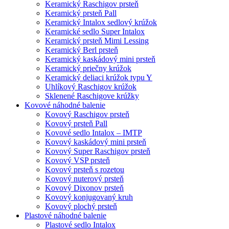
Keramický Raschigov prsteň
Keramický prsteň Pall
Keramický Intalox sedlový krúžok
Keramické sedlo Super Intalox
Keramický prsteň Mimi Lessing
Keramický Berl prsteň
Keramický kaskádový mini prsteň
Keramický priečny krúžok
Keramický deliaci krúžok typu Y
Uhlíkový Raschigov krúžok
Sklenené Raschigove krúžky
Kovové náhodné balenie
Kovový Raschigov prsteň
Kovový prsteň Pall
Kovové sedlo Intalox – IMTP
Kovový kaskádový mini prsteň
Kovový Super Raschigov prsteň
Kovový VSP prsteň
Kovový prsteň s rozetou
Kovový nuterový prsteň
Kovový Dixonov prsteň
Kovový konjugovaný kruh
Kovový plochý prsteň
Plastové náhodné balenie
Plastové sedlo Intalox