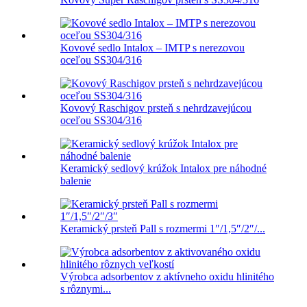
Kovové sedlo Intalox – IMTP s nerezovou
oceľou SS304/316
Kovový Raschigov prsteň s nehrdzavejúcou
oceľou SS304/316
Keramický sedlový krúžok Intalox pre náhodné
balenie
Keramický prsteň Pall s rozmermi 1″/1,5″/2″/...
Výrobca adsorbentov z aktívneho oxidu hlinitého
s rôznymi...