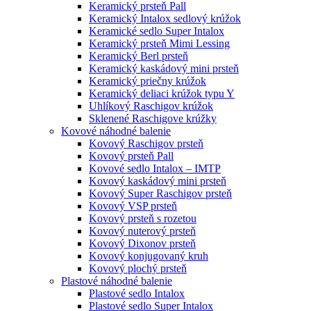
Keramický prsteň Pall
Keramický Intalox sedlový krúžok
Keramické sedlo Super Intalox
Keramický prsteň Mimi Lessing
Keramický Berl prsteň
Keramický kaskádový mini prsteň
Keramický priečny krúžok
Keramický deliaci krúžok typu Y
Uhlíkový Raschigov krúžok
Sklenené Raschigove krúžky
Kovové náhodné balenie
Kovový Raschigov prsteň
Kovový prsteň Pall
Kovové sedlo Intalox – IMTP
Kovový kaskádový mini prsteň
Kovový Super Raschigov prsteň
Kovový VSP prsteň
Kovový prsteň s rozetou
Kovový nuterový prsteň
Kovový Dixonov prsteň
Kovový konjugovaný kruh
Kovový plochý prsteň
Plastové náhodné balenie
Plastové sedlo Intalox
Plastové sedlo Super Intalox