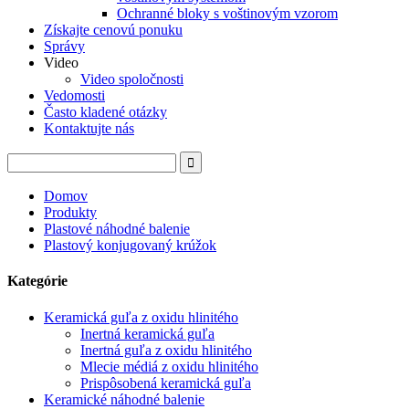
Ochranné bloky s voštinovým vzorom
Získajte cenovú ponuku
Správy
Video
Video spoločnosti
Vedomosti
Často kladené otázky
Kontaktujte nás
Domov
Produkty
Plastové náhodné balenie
Plastový konjugovaný krúžok
Kategórie
Keramická guľa z oxidu hlinitého
Inertná keramická guľa
Inertná guľa z oxidu hlinitého
Mlecie médiá z oxidu hlinitého
Prispôsobená keramická guľa
Keramické náhodné balenie