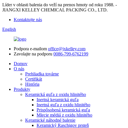
Líder v oblasti balenia do veží na prenos hmoty od roku 1988. -
JIANGXI KELLEY CHEMICAL PACKING CO., LTD.
Kontaktujte nás
English
Podpora e-mailom
office@jxkelley.com
Zavolajte na podporu
0086-799-6762199
Domov
O nás
Prehliadka továrne
Certifikát
História
Produkty
Keramická guľa z oxidu hlinitého
Inertná keramická guľa
Inertná guľa z oxidu hlinitého
Prispôsobená keramická guľa
Mlecie médiá z oxidu hlinitého
Keramické náhodné balenie
Keramický Raschigov prsteň