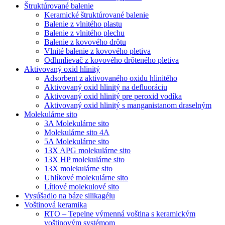
Štruktúrované balenie
Keramické štruktúrované balenie
Balenie z vlnitého plastu
Balenie z vlnitého plechu
Balenie z kovového drôtu
Vlnité balenie z kovového pletiva
Odhmlievač z kovového drôteného pletiva
Aktivovaný oxid hlinitý
Adsorbent z aktivovaného oxidu hlinitého
Aktivovaný oxid hlinitý na defluoráciu
Aktivovaný oxid hlinitý pre peroxid vodíka
Aktivovaný oxid hlinitý s manganistanom draselným
Molekulárne sito
3A Molekulárne sito
Molekulárne sito 4A
5A Molekulárne sito
13X APG molekulárne sito
13X HP molekulárne sito
13X molekulárne sito
Uhlíkové molekulárne sito
Lítiové molekulové sito
Vysúšadlo na báze silikagélu
Voštinová keramika
RTO – Tepelne výmenná voština s keramickým
voštinovým systémom